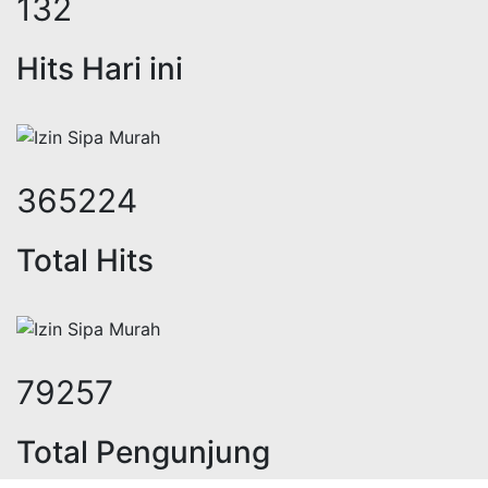
174
Hits Hari ini
484597
Total Hits
105573
Total Pengunjung