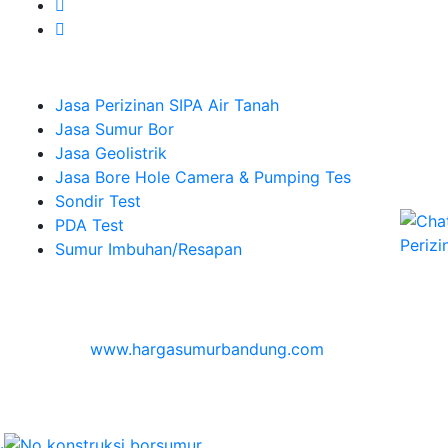
Company
Jasa Perizinan SIPA Air Tanah
Jasa Sumur Bor
Jasa Geolistrik
Jasa Bore Hole Camera & Pumping Tes
Sondir Test
PDA Test
Sumur Imbuhan/Resapan
Melayani Hingga
Seluruh Indonesia & Bali, Lombok, Banyuwangi
© 2026
www.hargasumurbandung.com
| Pembuatan
Izin SIPA Air Tanah, Sumur Bor, Geolistrik, Borehole
Camera & Pumping tes, Sondir, PDA Test & Sumur
Imbuhan
.
© 2017
Cv. Blora Mustika air