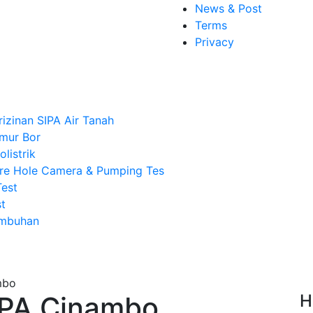
News & Post
Terms
Privacy
rizinan SIPA Air Tanah
mur Bor
listrik
re Hole Camera & Pumping Tes
Test
t
Imbuhan
IPA Cinambo
H