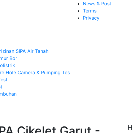
News & Post
Terms
Privacy
rizinan SIPA Air Tanah
mur Bor
listrik
re Hole Camera & Pumping Tes
Test
t
Imbuhan
PA Cikelet Garut -
H