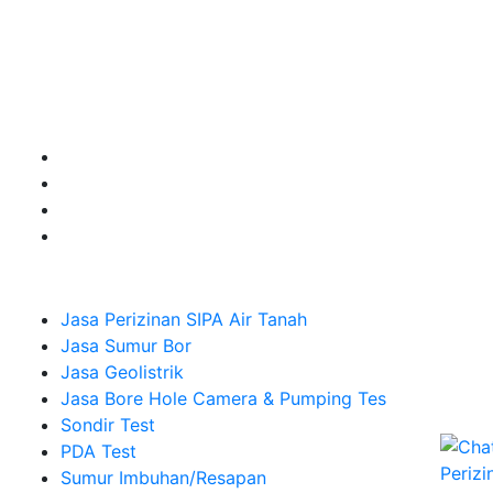
Kualitas terbaik dengan harga yang relatif bersahabat
untuk kebutuhan Pembuatan Perizinan SIPA Air Tanah,
Jasa Sumur Bor, Jasa Geolistrik, Jasa Borehole
Camera dan Plumping Test, Sondir Test, PDA Test dan
Sumur Imbuhan.
Company
Jasa Perizinan SIPA Air Tanah
Jasa Sumur Bor
Jasa Geolistrik
Jasa Bore Hole Camera & Pumping Tes
Sondir Test
PDA Test
Sumur Imbuhan/Resapan