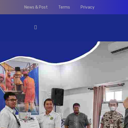
News & Post
Terms
Privacy