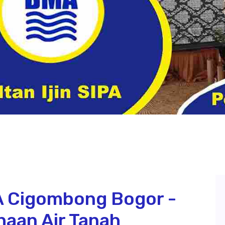
PA Cigombong Bogor -
haan Air Tanah