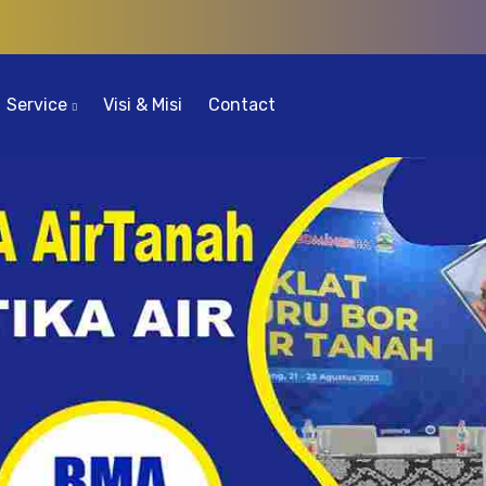
Service
Visi & Misi
Contact