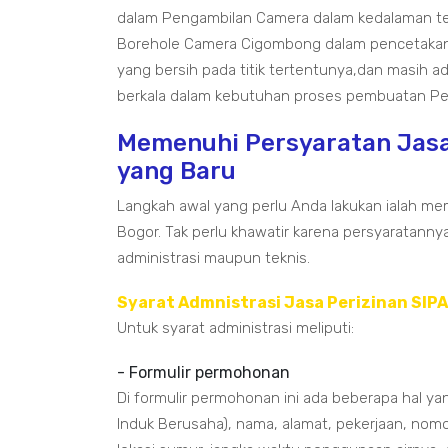
dalam Pengambilan Camera dalam kedalaman t
Borehole Camera Cigombong dalam pencetakan
yang bersih pada titik tertentunya,dan masih ad
berkala dalam kebutuhan proses pembuatan Per
Memenuhi Persyaratan Jasa
yang Baru
Langkah awal yang perlu Anda lakukan ialah me
Bogor. Tak perlu khawatir karena persyaratann
administrasi maupun teknis.
Syarat Admnistrasi Jasa Perizinan SIP
Untuk syarat administrasi meliputi:
- Formulir permohonan
Di formulir permohonan ini ada beberapa hal ya
Induk Berusaha), nama, alamat, pekerjaan, nomo