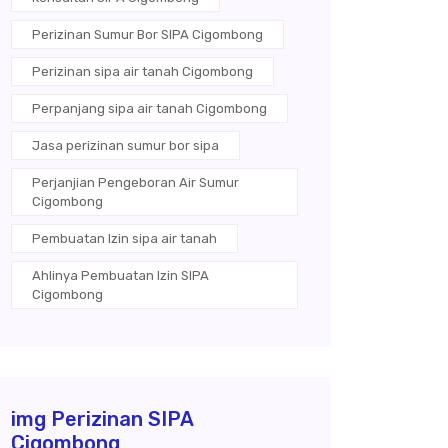
Perizinan Sumur Bor SIPA Cigombong
Perizinan sipa air tanah Cigombong
Perpanjang sipa air tanah Cigombong
Jasa perizinan sumur bor sipa
Perjanjian Pengeboran Air Sumur
Cigombong
Pembuatan Izin sipa air tanah
Ahlinya Pembuatan Izin SIPA
Cigombong
img Perizinan SIPA
Cigombong