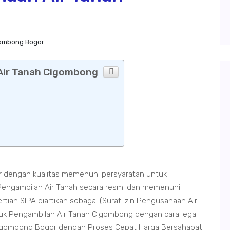
gombong Bogor
 Air Tanah Cigombong
r dengan kualitas memenuhi persyaratan untuk
Pengambilan Air Tanah secara resmi dan memenuhi
ian SIPA diartikan sebagai (Surat Izin Pengusahaan Air
uk Pengambilan Air Tanah Cigombong dengan cara legal
Cigombong Bogor dengan Proses Cepat Harga Bersahabat