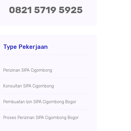
0821 5719 5925
Type Pekerjaan
Perizinan SIPA Cigombong
Konsultan SIPA Cigombong
Pembuatan Izin SIPA Cigombong Bogor
Proses Perizinan SIPA Cigombong Bogor