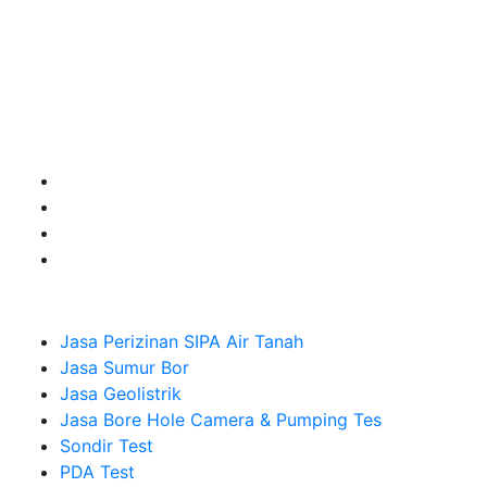
Kami adalah Solusi Terdekat dengan memberikan
Kualitas terbaik dengan harga yang relatif bersahabat
untuk kebutuhan Pembuatan Perizinan SIPA Air Tanah,
Jasa Sumur Bor, Jasa Geolistrik, Jasa Borehole
Camera dan Plumping Test, Sondir Test, PDA Test dan
Sumur Imbuhan.
Company
Jasa Perizinan SIPA Air Tanah
Jasa Sumur Bor
Jasa Geolistrik
Jasa Bore Hole Camera & Pumping Tes
Sondir Test
PDA Test