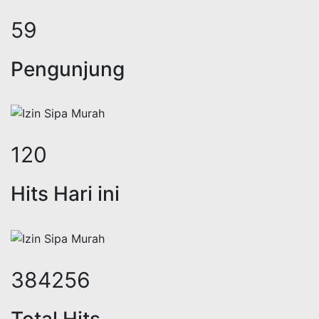
75
Pengunjung
153
Hits Hari ini
488148
Total Hits