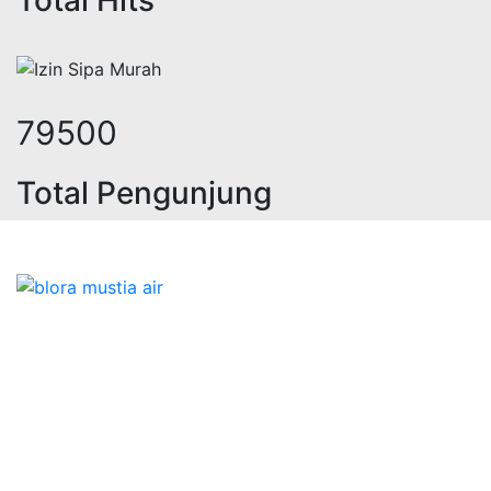
101860
Total Pengunjung
eolistrik, sumur bor, bor sumur,mat
Bidang Konstruksi & Pembuatan Perizinan SIPA Air
Tanah bersama Cv.Blora Mustika air yang memberikan
kualitas data-data resmi dan Pekejaan Konstruksi Uji
terbaik Success dalam pelaksanaannya untuk
kebutuhan usaha/perusahaan kamu ingin ambil bidang
layanan apa yang akan kami tampilkan untuk yang
terbaik buat kamu.