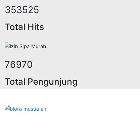
469947
Total Hits
102318
Total Pengunjung
jasa geolistrik, sumur bor, bor sum
Bidang Konstruksi & Pembuatan Perizinan SIPA Air
Tanah bersama Cv.Blora Mustika air yang memberikan
kualitas data-data resmi dan Pekejaan Konstruksi Uji
terbaik Success dalam pelaksanaannya untuk