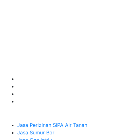
kebutuhan usaha/perusahaan kamu ingin ambil bidang
layanan apa yang akan kami tampilkan untuk yang
terbaik buat kamu.
Kami adalah Solusi Terdekat dengan memberikan
Kualitas terbaik dengan harga yang relatif bersahabat
untuk kebutuhan Pembuatan Perizinan SIPA Air Tanah,
Jasa Sumur Bor, Jasa Geolistrik, Jasa Borehole
Camera dan Plumping Test, Sondir Test, PDA Test dan
Sumur Imbuhan.
Company
Jasa Perizinan SIPA Air Tanah
Jasa Sumur Bor
Jasa Geolistrik