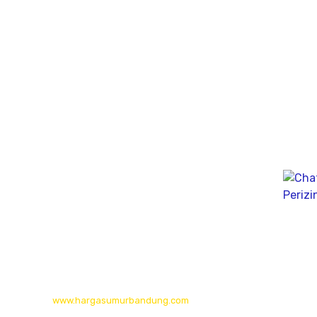
Jasa Sumur Bor
Jasa Geolistrik
Jasa Bore Hole Camera & Pumping Tes
Sondir Test
PDA Test
Sumur Imbuhan/Resapan
Melayani Hingga
Seluruh Indonesia & Bali, Lombok, Banyuwangi
© 2026
www.hargasumurbandung.com
| Pembuatan Izin SIPA Air