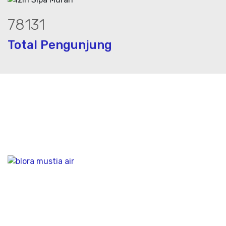
104485
Total Pengunjung
 jasa geolistrik, sumur bor, bor sumur,
Bidang Konstruksi & Pembuatan Perizinan SIPA Air
Tanah bersama Cv.Blora Mustika air yang memberikan
kualitas data-data resmi dan Pekejaan Konstruksi Uji