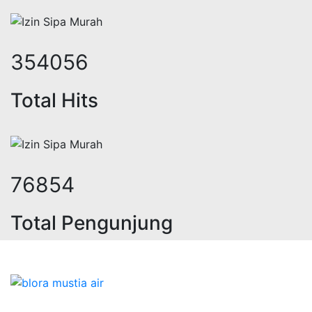
460699
Total Hits
100096
Total Pengunjung
eolistrik, sumur bor, bor sumur,mat
Bidang Konstruksi & Pembuatan Perizinan SIPA Air