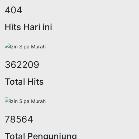
538
Hits Hari ini
482946
Total Hits
104855
Total Pengunjung