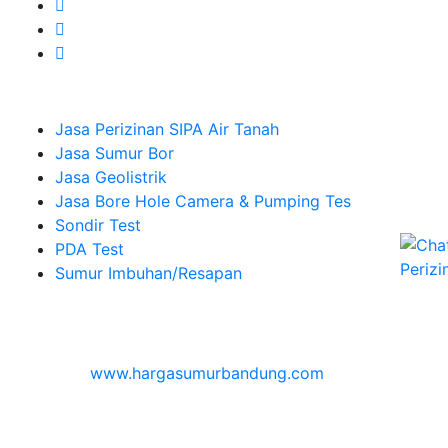
Company
Jasa Perizinan SIPA Air Tanah
Jasa Sumur Bor
Jasa Geolistrik
Jasa Bore Hole Camera & Pumping Tes
Sondir Test
PDA Test
Sumur Imbuhan/Resapan
Melayani Hingga
Seluruh Indonesia & Bali, Lombok, Banyuwangi
© 2026
www.hargasumurbandung.com
| Pembuatan
Izin SIPA Air Tanah, Sumur Bor, Geolistrik, Borehole
Camera & Pumping tes, Sondir, PDA Test & Sumur
Imbuhan