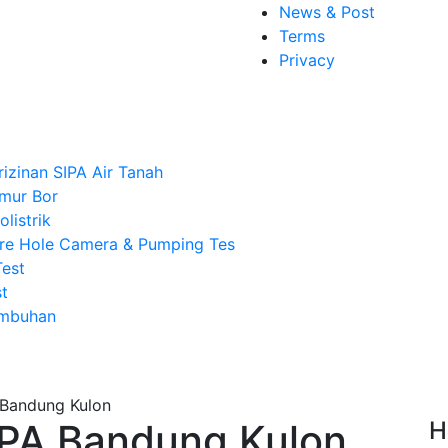
News & Post
Terms
Privacy
rizinan SIPA Air Tanah
mur Bor
listrik
re Hole Camera & Pumping Tes
Test
t
Imbuhan
IPA Bandung Kulon
H