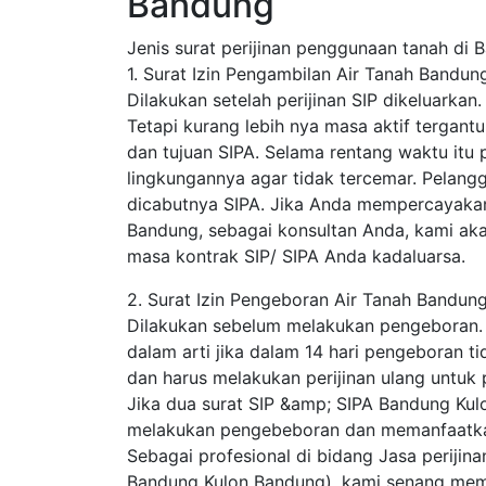
Bandung
Jenis surat perijinan penggunaan tanah di 
1. Surat Izin Pengambilan Air Tanah Bandu
Dilakukan setelah perijinan SIP dikeluarkan
Tetapi kurang lebih nya masa aktif tergantun
dan tujuan SIPA. Selama rentang waktu itu 
lingkungannya agar tidak tercemar. Pelang
dicabutnya SIPA. Jika Anda mempercayakan
Bandung, sebagai konsultan Anda, kami ak
masa kontrak SIP/ SIPA Anda kadaluarsa.
2. Surat Izin Pengeboran Air Tanah Bandun
Dilakukan sebelum melakukan pengeboran. SIP
dalam arti jika dalam 14 hari pengeboran ti
dan harus melakukan perijinan ulang untuk
Jika dua surat SIP &amp; SIPA Bandung Kulo
melakukan pengebeboran dan memanfaatkan 
Sebagai profesional di bidang Jasa perijin
Bandung Kulon Bandung), kami senang memb