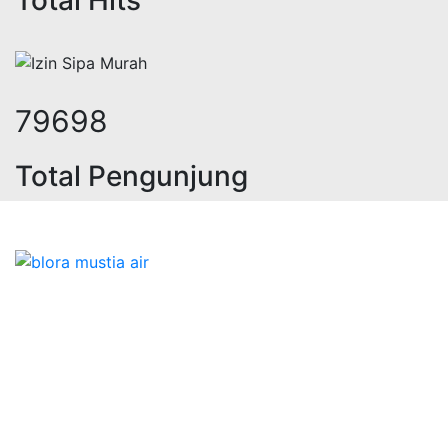
105438
Total Pengunjung
k, jasa geolistrik, sumur bor, bor 
Bidang Konstruksi & Pembuatan Perizinan SIPA Air
Tanah bersama Cv.Blora Mustika air yang memberikan
kualitas data-data resmi dan Pekejaan Konstruksi Uji
terbaik Success dalam pelaksanaannya untuk
kebutuhan usaha/perusahaan kamu ingin ambil bidang
layanan apa yang akan kami tampilkan untuk yang
terbaik buat kamu.