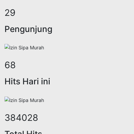
38
Pengunjung
88
Hits Hari ini
502081
Total Hits