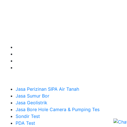
Kami adalah Solusi Terdekat dengan memberikan
Kualitas terbaik dengan harga yang relatif bersahabat
untuk kebutuhan Pembuatan Perizinan SIPA Air Tanah,
Jasa Sumur Bor, Jasa Geolistrik, Jasa Borehole
Camera dan Plumping Test, Sondir Test, PDA Test dan
Sumur Imbuhan.
Company
Jasa Perizinan SIPA Air Tanah
Jasa Sumur Bor
Jasa Geolistrik
Jasa Bore Hole Camera & Pumping Tes
Sondir Test
PDA Test