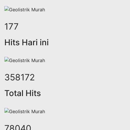
223
Hits Hari ini
451979
Total Hits
98480