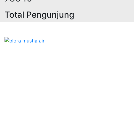
Total Pengunjung
istrik, jasa geolistrik, sumur bor,
Bidang Konstruksi & Pembuatan Perizinan SIPA Air
Tanah bersama Cv.Blora Mustika air yang memberikan
kualitas data-data resmi dan Pekejaan Konstruksi Uji
terbaik Success dalam pelaksanaannya untuk
kebutuhan usaha/perusahaan kamu ingin ambil bidang
layanan apa yang akan kami tampilkan untuk yang
terbaik buat kamu.
Kami adalah Solusi Terdekat dengan memberikan
Kualitas terbaik dengan harga yang relatif bersahabat
untuk kebutuhan Pembuatan Perizinan SIPA Air Tanah,
Jasa Sumur Bor, Jasa Geolistrik, Jasa Borehole
Camera dan Plumping Test, Sondir Test, PDA Test dan
Sumur Imbuhan.