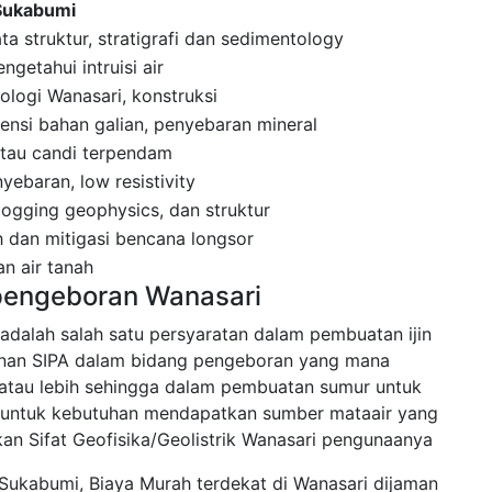
 Sukabumi
a struktur, stratigrafi dan sedimentology
getahui intruisi air
ologi Wanasari, konstruksi
nsi bahan galian, penyebaran mineral
 atau candi terpendam
ebaran, low resistivity
 logging geophysics, dan struktur
 dan mitigasi bencana longsor
n air tanah
 pengeboran Wanasari
 adalah salah satu persyaratan dalam pembuatan ijin
nan SIPA dalam bidang pengeboran yang mana
tau lebih sehingga dalam pembuatan sumur untuk
kan untuk kebutuhan mendapatkan sumber mataair yang
n Sifat Geofisika/Geolistrik Wanasari pengunaanya
 Sukabumi, Biaya Murah terdekat di Wanasari dijaman