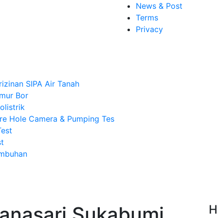
News & Post
Terms
Privacy
rizinan SIPA Air Tanah
mur Bor
listrik
re Hole Camera & Pumping Tes
Test
t
Imbuhan
Wanasari Sukabumi,
H