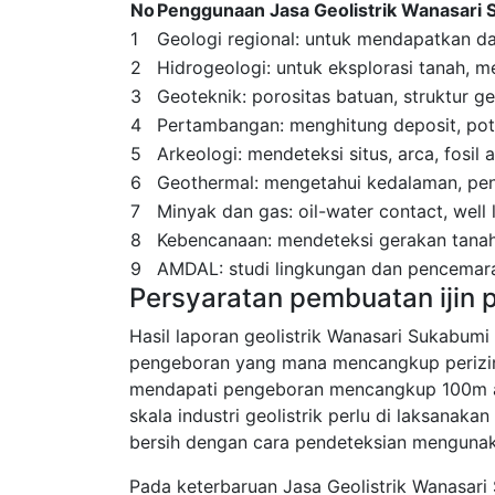
No
Penggunaan Jasa Geolistrik Wanasari
1
Geologi regional: untuk mendapatkan dat
2
Hidrogeologi: untuk eksplorasi tanah, men
3
Geoteknik: porositas batuan, struktur ge
4
Pertambangan: menghitung deposit, pote
5
Arkeologi: mendeteksi situs, arca, fosil
6
Geothermal: mengetahui kedalaman, peny
7
Minyak dan gas: oil-water contact, well
8
Kebencanaan: mendeteksi gerakan tanah
9
AMDAL: studi lingkungan dan pencemara
Persyaratan pembuatan ijin
Hasil laporan geolistrik Wanasari Sukabumi
pengeboran yang mana mencangkup perizi
mendapati pengeboran mencangkup 100m a
skala industri geolistrik perlu di laksana
bersih dengan cara pendeteksian mengunaka
Pada keterbaruan Jasa Geolistrik Wanasari