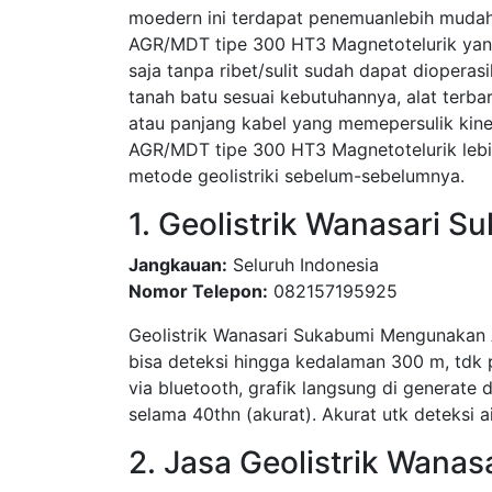
moedern ini terdapat penemuanlebih muda
AGR/MDT tipe 300 HT3 Magnetotelurik yan
saja tanpa ribet/sulit sudah dapat diopera
tanah batu sesuai kebutuhannya, alat terb
atau panjang kabel yang memepersulik kin
AGR/MDT tipe 300 HT3 Magnetotelurik lebih
metode geolistriki sebelum-sebelumnya.
1. Geolistrik Wanasari S
Jangkauan:
Seluruh Indonesia
Nomor Telepon:
082157195925
Geolistrik Wanasari Sukabumi Mengunakan Al
bisa deteksi hingga kedalaman 300 m, tdk p
via bluetooth, grafik langsung di generate dr
selama 40thn (akurat). Akurat utk deteksi a
2. Jasa Geolistrik Wana