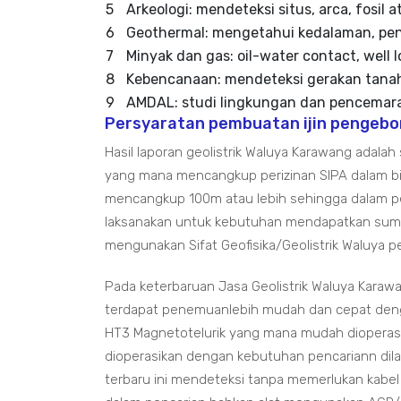
5
Arkeologi: mendeteksi situs, arca, fosil
6
Geothermal: mengetahui kedalaman, peny
7
Minyak dan gas: oil-water contact, well 
8
Kebencanaan: mendeteksi gerakan tanah
9
AMDAL: studi lingkungan dan pencemara
Persyaratan pembuatan ijin pengebo
Hasil laporan geolistrik Waluya Karawang adala
yang mana mencangkup perizinan SIPA dalam 
mencangkup 100m atau lebih sehingga dalam pem
laksanakan untuk kebutuhan mendapatkan sumb
mengunakan Sifat Geofisika/Geolistrik Waluya
Pada keterbaruan Jasa Geolistrik Waluya Karawa
terdapat penemuanlebih mudah dan cepat den
HT3 Magnetotelurik yang mana mudah dioperasika
dioperasikan dengan kebutuhan pencariann dila
terbaru ini mendeteksi tanpa memerlukan kabel