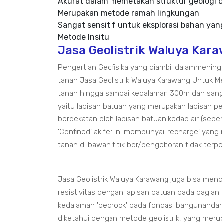
Akurat dalam memetakan struktur geologi
Merupakan metode ramah lingkungan
Sangat sensitif untuk eksplorasi bahan yang 
Metode Insitu
Jasa Geolistrik Waluya Kar
Pengertian Geofisika yang diambil dalammenin
tanah Jasa Geolistrik Waluya Karawang Untuk M
tanah hingga sampai kedalaman 300m dan sanga
yaitu lapisan batuan yang merupakan lapisan pem
berdekatan oleh lapisan batuan kedap air (sepe
'Confined' akifer ini mempunyai 'recharge' yang 
tanah di bawah titik bor/pengeboran tidak ter
Jasa Geolistrik Waluya Karawang juga bisa me
resistivitas dengan lapisan batuan pada bagia
kedalaman 'bedrock' pada fondasi bangunandan
diketahui dengan metode geolistrik, yang meru