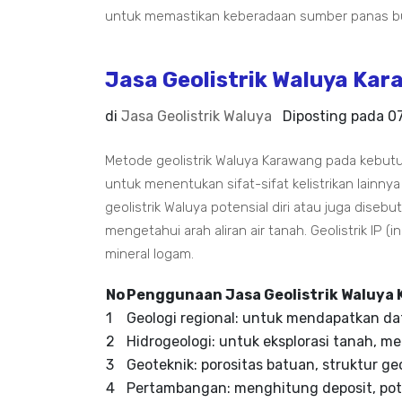
untuk memastikan keberadaan sumber panas b
Jasa Geolistrik Waluya Ka
di
Jasa Geolistrik Waluya
Diposting pada
0
Metode geolistrik Waluya Karawang pada kebutu
untuk menentukan sifat-sifat kelistrikan lainnya
geolistrik Waluya potensial diri atau juga diseb
mengetahui arah aliran air tanah. Geolistrik IP 
mineral logam.
No
Penggunaan Jasa Geolistrik Waluya
1
Geologi regional: untuk mendapatkan dat
2
Hidrogeologi: untuk eksplorasi tanah, men
3
Geoteknik: porositas batuan, struktur ge
4
Pertambangan: menghitung deposit, pote