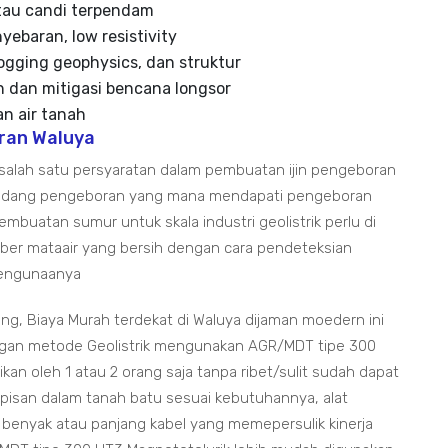
 atau candi terpendam
ebaran, low resistivity
logging geophysics, dan struktur
 dan mitigasi bencana longsor
n air tanah
ran Waluya
h salah satu persyaratan dalam pembuatan ijin pengeboran
bidang pengeboran yang mana mendapati pengeboran
buatan sumur untuk skala industri geolistrik perlu di
er mataair yang bersih dengan cara pendeteksian
 pengunaanya
ng, Biaya Murah terdekat di Waluya dijaman moedern ini
gan metode Geolistrik mengunakan AGR/MDT tipe 300
n oleh 1 atau 2 orang saja tanpa ribet/sulit sudah dapat
pisan dalam tanah batu sesuai kebutuhannya, alat
 benyak atau panjang kabel yang memepersulik kinerja