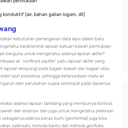
 bawah permukaan
konduktif (air, bahan galian logam, dll)
awang
gkatkan kebutuhan penanganan data lapis dalam batu
engetahui karakteristik lapisan batuan bawah permukaan
t berguna untuk mengetahui adanya lapisan akifer?
bawa air. 'confined aquifer' yaitu lapisan akifer yang
rti lapisan lempung) pada bagian bawah dan bagian atas.
relatif jauh posisinya, sehingga ketersediaan mata air
pengaruh oleh perubahan cuaca setempat pada dasarnya.
ndeteksi adanya lapisan tambang yang mempunyai kontras
n bawah dan atasnya. dan juga untuk mengetahui perkiraan
 sebagainya.adanya panas bumi (geotermal) juga bisa
pakan salahsatu metoda bantu dari metoda geofisika