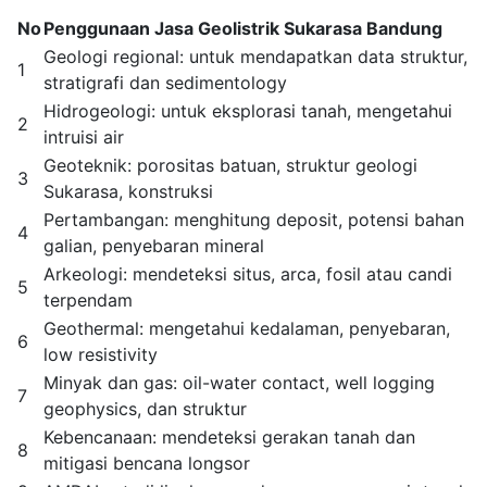
No
Penggunaan Jasa Geolistrik Sukarasa Bandung
Geologi regional: untuk mendapatkan data struktur,
1
stratigrafi dan sedimentology
Hidrogeologi: untuk eksplorasi tanah, mengetahui
2
intruisi air
Geoteknik: porositas batuan, struktur geologi
3
Sukarasa, konstruksi
Pertambangan: menghitung deposit, potensi bahan
4
galian, penyebaran mineral
Arkeologi: mendeteksi situs, arca, fosil atau candi
5
terpendam
Geothermal: mengetahui kedalaman, penyebaran,
6
low resistivity
Minyak dan gas: oil-water contact, well logging
7
geophysics, dan struktur
Kebencanaan: mendeteksi gerakan tanah dan
8
mitigasi bencana longsor