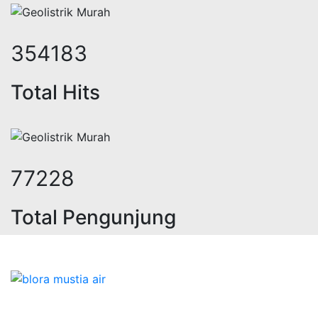
452330
Total Hits
98628
Total Pengunjung
jasa geolistrik, sumur bor, bor sum
Bidang Konstruksi & Pembuatan Perizinan SIPA Air
Tanah bersama Cv.Blora Mustika air yang memberikan