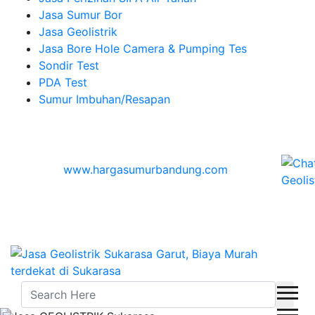
Jasa Sumur Bor
Jasa Geolistrik
Jasa Bore Hole Camera & Pumping Tes
Sondir Test
PDA Test
Sumur Imbuhan/Resapan
Melayani Hingga
Seluruh Indonesia & Bali, Lombok, Banyuwangi
© 2026
www.hargasumurbandung.com
| Pembuatan
Izin SIPA Air Tanah, Sumur Bor, Geolistrik, Borehole
Camera & Pumping tes, Sondir, PDA Test & Sumur
Imbuhan
© 2017
Cv. Blora Mustika air