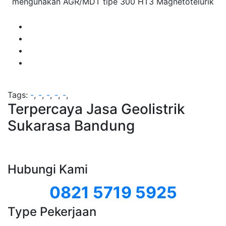
mengunakan AGR/MDT tipe 300 HT3 Magnetotelurik
Tags:
-
,
-
,
-
,
-
,
-
,
Terpercaya Jasa Geolistrik
Sukarasa Bandung
Hubungi Kami
0821 5719 5925
Type Pekerjaan