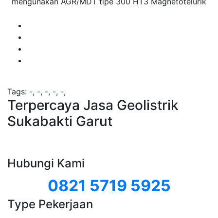
mengunakan AGR/MDT tipe 300 HT3 Magnetotelurik
Tags:
-
,
-
,
-
,
-
,
-
,
Terpercaya Jasa Geolistrik
Sukabakti Garut
Hubungi Kami
0821 5719 5925
Type Pekerjaan