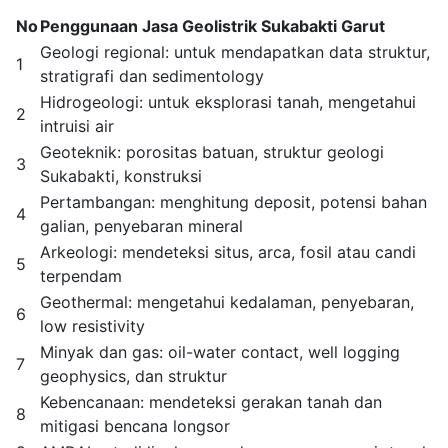
No
Penggunaan Jasa Geolistrik Sukabakti Garut
Geologi regional: untuk mendapatkan data struktur,
1
stratigrafi dan sedimentology
Hidrogeologi: untuk eksplorasi tanah, mengetahui
2
intruisi air
Geoteknik: porositas batuan, struktur geologi
3
Sukabakti, konstruksi
Pertambangan: menghitung deposit, potensi bahan
4
galian, penyebaran mineral
Arkeologi: mendeteksi situs, arca, fosil atau candi
5
terpendam
Geothermal: mengetahui kedalaman, penyebaran,
6
low resistivity
Minyak dan gas: oil-water contact, well logging
7
geophysics, dan struktur
Kebencanaan: mendeteksi gerakan tanah dan
8
mitigasi bencana longsor