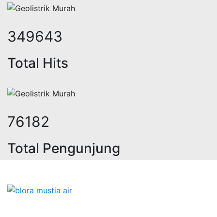
443450
Total Hits
96621
Total Pengunjung
jasa geolistrik, sumur bor, bor sumu
Bidang Konstruksi & Pembuatan Perizinan SIPA Air
Tanah bersama Cv.Blora Mustika air yang memberikan