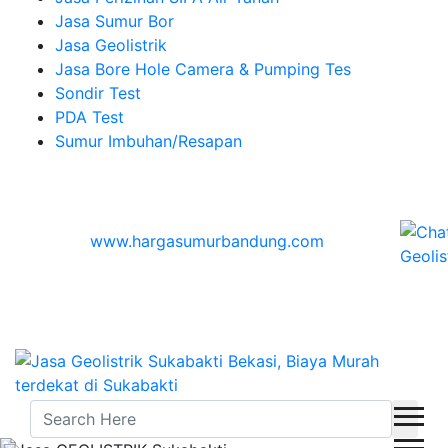
Jasa Sumur Bor
Jasa Geolistrik
Jasa Bore Hole Camera & Pumping Tes
Sondir Test
PDA Test
Sumur Imbuhan/Resapan
Melayani Hingga
Seluruh Indonesia & Bali, Lombok, Banyuwangi
© 2026
www.hargasumurbandung.com
| Pembuatan
Izin SIPA Air Tanah, Sumur Bor, Geolistrik, Borehole
Camera & Pumping tes, Sondir, PDA Test & Sumur
Imbuhan
© 2017
Cv. Blora Mustika air