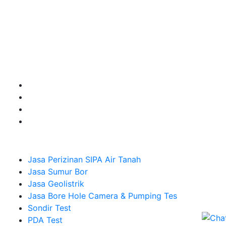
Kami adalah Solusi Terdekat dengan memberikan
Kualitas terbaik dengan harga yang relatif bersahabat
untuk kebutuhan Pembuatan Perizinan SIPA Air Tanah,
Jasa Sumur Bor, Jasa Geolistrik, Jasa Borehole
Camera dan Plumping Test, Sondir Test, PDA Test dan
Sumur Imbuhan.
Company
Jasa Perizinan SIPA Air Tanah
Jasa Sumur Bor
Jasa Geolistrik
Jasa Bore Hole Camera & Pumping Tes
Sondir Test
PDA Test