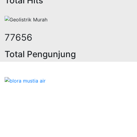
Total Hits
98468
Total Pengunjung
rik, jasa geolistrik, sumur bor, bor
Bidang Konstruksi & Pembuatan Perizinan SIPA Air
Tanah bersama Cv.Blora Mustika air yang memberikan
kualitas data-data resmi dan Pekejaan Konstruksi Uji
terbaik Success dalam pelaksanaannya untuk
kebutuhan usaha/perusahaan kamu ingin ambil bidang
layanan apa yang akan kami tampilkan untuk yang
terbaik buat kamu.