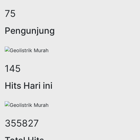
95
Pengunjung
184
Hits Hari ini
451188