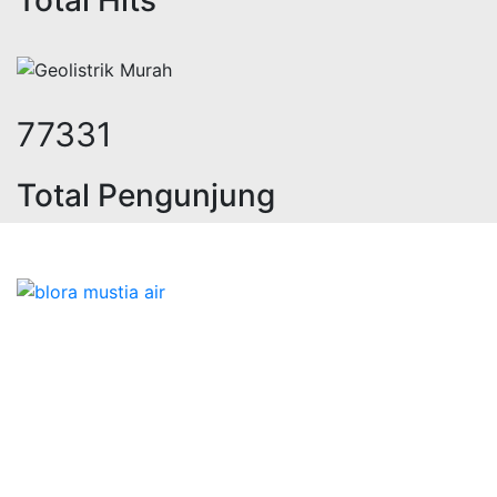
Total Hits
98761
Total Pengunjung
strik, jasa geolistrik, sumur bor, b
Bidang Konstruksi & Pembuatan Perizinan SIPA Air
Tanah bersama Cv.Blora Mustika air yang memberikan
kualitas data-data resmi dan Pekejaan Konstruksi Uji
terbaik Success dalam pelaksanaannya untuk
kebutuhan usaha/perusahaan kamu ingin ambil bidang
layanan apa yang akan kami tampilkan untuk yang
terbaik buat kamu.