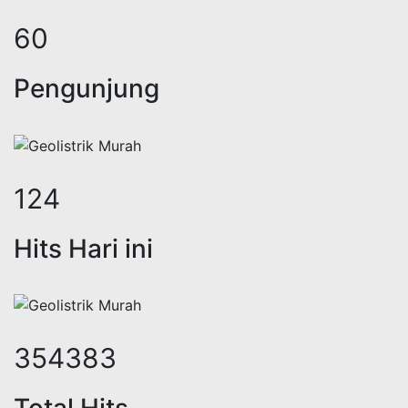
77
Pengunjung
158
Hits Hari ini
452585