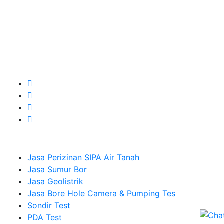
Kami adalah Solusi Terdekat dengan memberikan
Kualitas terbaik dengan harga yang relatif bersahabat
untuk kebutuhan Pembuatan Perizinan SIPA Air Tanah,
Jasa Sumur Bor, Jasa Geolistrik, Jasa Borehole
Camera dan Plumping Test, Sondir Test, PDA Test dan
Sumur Imbuhan.
Company
Jasa Perizinan SIPA Air Tanah
Jasa Sumur Bor
Jasa Geolistrik
Jasa Bore Hole Camera & Pumping Tes
Sondir Test
PDA Test