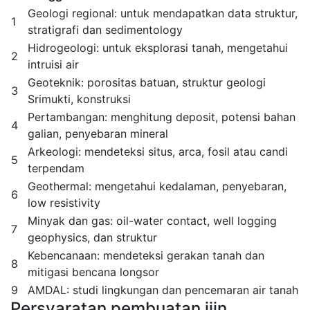
Geologi regional: untuk mendapatkan data struktur,
1
stratigrafi dan sedimentology
Hidrogeologi: untuk eksplorasi tanah, mengetahui
2
intruisi air
Geoteknik: porositas batuan, struktur geologi
3
Srimukti, konstruksi
Pertambangan: menghitung deposit, potensi bahan
4
galian, penyebaran mineral
Arkeologi: mendeteksi situs, arca, fosil atau candi
5
terpendam
Geothermal: mengetahui kedalaman, penyebaran,
6
low resistivity
Minyak dan gas: oil-water contact, well logging
7
geophysics, dan struktur
Kebencanaan: mendeteksi gerakan tanah dan
8
mitigasi bencana longsor
9
AMDAL: studi lingkungan dan pencemaran air tanah
Persyaratan pembuatan ijin