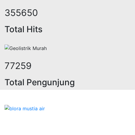
449541
Total Hits
98047
Total Pengunjung
k, jasa geolistrik, sumur bor, bor 
Bidang Konstruksi & Pembuatan Perizinan SIPA Air
Tanah bersama Cv.Blora Mustika air yang memberikan
kualitas data-data resmi dan Pekejaan Konstruksi Uji