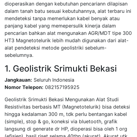
dioperasikan dengan kebutuhan pencariann dilapisan
dalam tanah batu sesuai kebutuhannya, alat terbaru ini
mendeteksi tanpa memerlukan kabel benyak atau
panjang kabel yang memepersulik kinerja dalam
pencarian bahkan alat mengunakan AGR/MDT tipe 300
HT3 Magnetotelurik lebih mudah digunakan dari alat-
alat pendeteksi metode geolistriki sebelum-
sebelumnya.
1. Geolistrik Srimukti Bekasi
Jangkauan:
Seluruh Indonesia
Nomor Telepon:
082157195925
Geolistrik Srimukti Bekasi Mengunakan Alat Studi
Resistivitas berbasis MT (Magnetotelurik) bisa deteksi
hingga kedalaman 300 m, tdk perlu bentangan kabel
(simple), stop & go, koneksi via bluetooth, grafik
langsung di generate dr HP, dioperasi bisa oleh 1 org
(efisien), hasil riset selama 40thn (akurat). Akurat utk