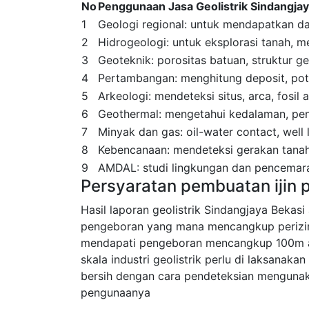
No
Penggunaan Jasa Geolistrik Sindangjay
1
Geologi regional: untuk mendapatkan dat
2
Hidrogeologi: untuk eksplorasi tanah, men
3
Geoteknik: porositas batuan, struktur g
4
Pertambangan: menghitung deposit, pote
5
Arkeologi: mendeteksi situs, arca, fosil
6
Geothermal: mengetahui kedalaman, peny
7
Minyak dan gas: oil-water contact, well
8
Kebencanaan: mendeteksi gerakan tanah
9
AMDAL: studi lingkungan dan pencemara
Persyaratan pembuatan ijin
Hasil laporan geolistrik Sindangjaya Bekasi
pengeboran yang mana mencangkup perizi
mendapati pengeboran mencangkup 100m a
skala industri geolistrik perlu di laksana
bersih dengan cara pendeteksian mengunaka
pengunaanya