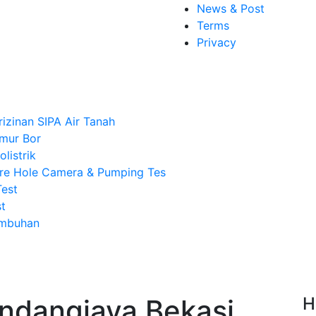
News & Post
Terms
Privacy
rizinan SIPA Air Tanah
mur Bor
listrik
re Hole Camera & Pumping Tes
Test
t
Imbuhan
indangjaya Bekasi,
H