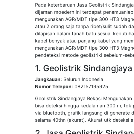
Pada keterbaruan Jasa Geolistrik Sindangja
dijaman moedern ini terdapat penemuanleb
mengunakan AGR/MDT tipe 300 HT3 Magneto
atau 2 orang saja tanpa ribet/sulit sudah 
dilapisan dalam tanah batu sesuai kebutuha
kabel benyak atau panjang kabel yang meme
mengunakan AGR/MDT tipe 300 HT3 Magnetot
pendeteksi metode geolistriki sebelum-seb
1. Geolistrik Sindangjaya
Jangkauan:
Seluruh Indonesia
Nomor Telepon:
082157195925
Geolistrik Sindangjaya Bekasi Mengunakan A
bisa deteksi hingga kedalaman 300 m, tdk p
via bluetooth, grafik langsung di generate dr
selama 40thn (akurat). Akurat utk deteksi a
2. Jasa Geolistrik Sinda