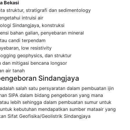
a Bekasi
a struktur, stratigrafi dan sedimentology
getahui intruisi air
eologi Sindangjaya, konstruksi
nsi bahan galian, penyebaran mineral
 atau candi terpendam
ebaran, low resistivity
 logging geophysics, dan struktur
 dan mitigasi bencana longsor
n air tanah
 pengeboran Sindangjaya
 adalah salah satu persyaratan dalam pembuatan ijin
nan SIPA dalam bidang pengeboran yang mana
tau lebih sehingga dalam pembuatan sumur untuk
kan untuk kebutuhan mendapatkan sumber mataair yang
n Sifat Geofisika/Geolistrik Sindangjaya