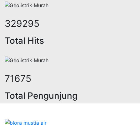
421555
Total Hits
91757
Total Pengunjung
olistrik, jasa geolistrik, sumur bo
Bidang Konstruksi & Pembuatan Perizinan SIPA Air
Tanah bersama Cv.Blora Mustika air yang memberikan