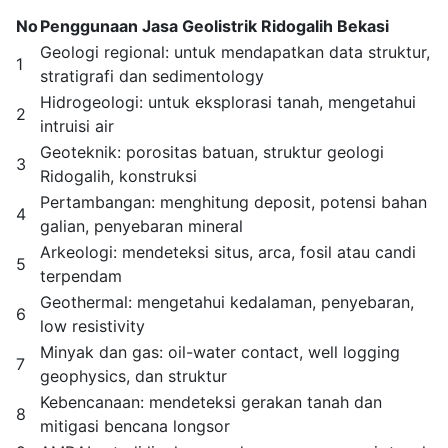
No
Penggunaan Jasa Geolistrik Ridogalih Bekasi
Geologi regional: untuk mendapatkan data struktur,
1
stratigrafi dan sedimentology
Hidrogeologi: untuk eksplorasi tanah, mengetahui
2
intruisi air
Geoteknik: porositas batuan, struktur geologi
3
Ridogalih, konstruksi
Pertambangan: menghitung deposit, potensi bahan
4
galian, penyebaran mineral
Arkeologi: mendeteksi situs, arca, fosil atau candi
5
terpendam
Geothermal: mengetahui kedalaman, penyebaran,
6
low resistivity
Minyak dan gas: oil-water contact, well logging
7
geophysics, dan struktur
Kebencanaan: mendeteksi gerakan tanah dan
8
mitigasi bencana longsor