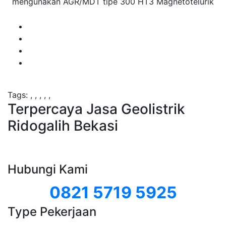
mengunakan AGR/MDT tipe 300 HT3 Magnetotelurik
Tags:
,
,
,
,
,
Terpercaya Jasa Geolistrik
Ridogalih Bekasi
Hubungi Kami
0821 5719 5925
Type Pekerjaan