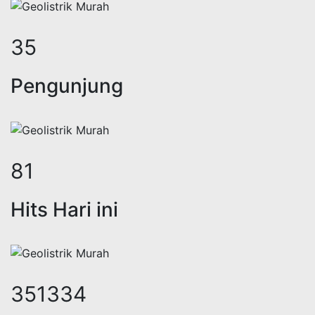
46
Pengunjung
104
Hits Hari ini
450902