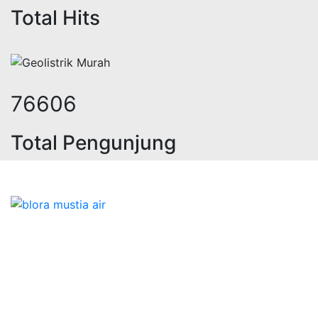
Total Hits
98316
Total Pengunjung
ik, jasa geolistrik, sumur bor, bor
Bidang Konstruksi & Pembuatan Perizinan SIPA Air
Tanah bersama Cv.Blora Mustika air yang memberikan
kualitas data-data resmi dan Pekejaan Konstruksi Uji
terbaik Success dalam pelaksanaannya untuk
kebutuhan usaha/perusahaan kamu ingin ambil bidang
layanan apa yang akan kami tampilkan untuk yang