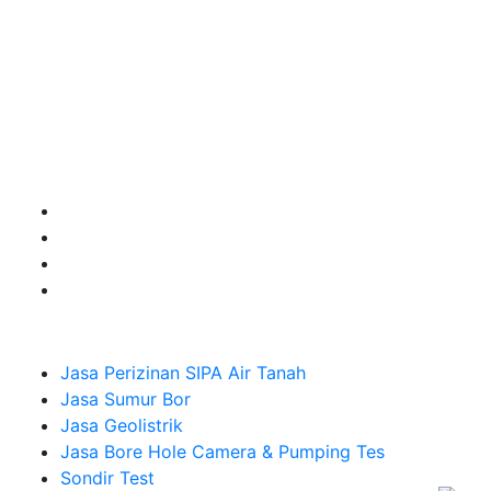
terbaik buat kamu.
Kami adalah Solusi Terdekat dengan memberikan
Kualitas terbaik dengan harga yang relatif bersahabat
untuk kebutuhan Pembuatan Perizinan SIPA Air Tanah,
Jasa Sumur Bor, Jasa Geolistrik, Jasa Borehole
Camera dan Plumping Test, Sondir Test, PDA Test dan
Sumur Imbuhan.
Company
Jasa Perizinan SIPA Air Tanah
Jasa Sumur Bor
Jasa Geolistrik
Jasa Bore Hole Camera & Pumping Tes
Sondir Test