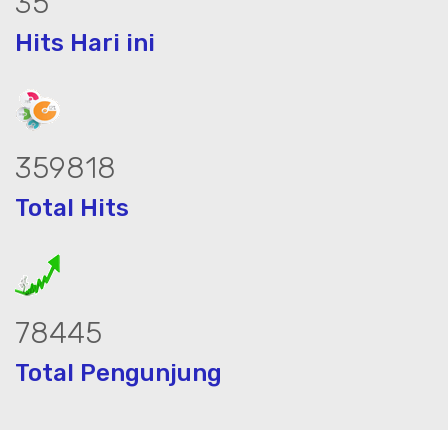
45
Hits Hari ini
465062
Total Hits
101390
Total Pengunjung
ik, jasa geolistrik, sumur bor, bor sumu