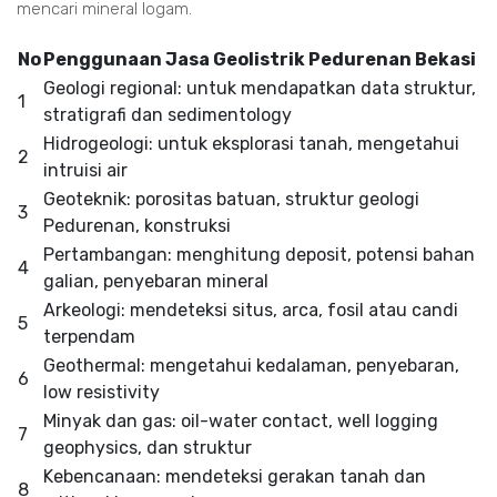
mencari mineral logam.
No
Penggunaan Jasa Geolistrik Pedurenan Bekasi
Geologi regional: untuk mendapatkan data struktur,
1
stratigrafi dan sedimentology
Hidrogeologi: untuk eksplorasi tanah, mengetahui
2
intruisi air
Geoteknik: porositas batuan, struktur geologi
3
Pedurenan, konstruksi
Pertambangan: menghitung deposit, potensi bahan
4
galian, penyebaran mineral
Arkeologi: mendeteksi situs, arca, fosil atau candi
5
terpendam
Geothermal: mengetahui kedalaman, penyebaran,
6
low resistivity
Minyak dan gas: oil-water contact, well logging
7
geophysics, dan struktur
Kebencanaan: mendeteksi gerakan tanah dan
8