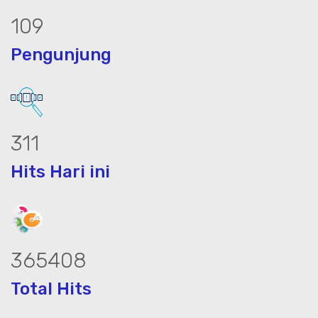
138
Pengunjung
394
Hits Hari ini
463514
Total Hits