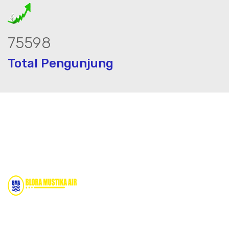
96666
Total Pengunjung
jasa geolistrik, sumur bor, bor sumur,ma
Bidang Konstruksi & Pembuatan Perizinan SIPA Air