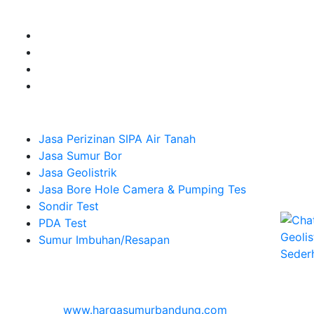
Sumur Imbuhan.
Company
Jasa Perizinan SIPA Air Tanah
Jasa Sumur Bor
Jasa Geolistrik
Jasa Bore Hole Camera & Pumping Tes
Sondir Test
PDA Test
Sumur Imbuhan/Resapan
Melayani Hingga
Seluruh Indonesia & Bali, Lombok, Banyuwangi
© 2026
www.hargasumurbandung.com
| Pembuatan