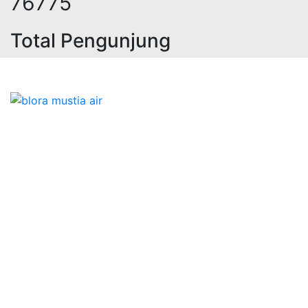
98223
Total Pengunjung
trik, jasa geolistrik, sumur bor, bo
Bidang Konstruksi & Pembuatan Perizinan SIPA Air
Tanah bersama Cv.Blora Mustika air yang memberikan
kualitas data-data resmi dan Pekejaan Konstruksi Uji
terbaik Success dalam pelaksanaannya untuk
kebutuhan usaha/perusahaan kamu ingin ambil bidang
layanan apa yang akan kami tampilkan untuk yang
terbaik buat kamu.
Kami adalah Solusi Terdekat dengan memberikan
Kualitas terbaik dengan harga yang relatif bersahabat
untuk kebutuhan Pembuatan Perizinan SIPA Air Tanah,
Jasa Sumur Bor, Jasa Geolistrik, Jasa Borehole
Camera dan Plumping Test, Sondir Test, PDA Test dan