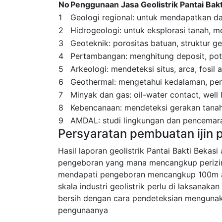
No
Penggunaan Jasa Geolistrik Pantai Bakt
1
Geologi regional: untuk mendapatkan dat
2
Hidrogeologi: untuk eksplorasi tanah, men
3
Geoteknik: porositas batuan, struktur ge
4
Pertambangan: menghitung deposit, pote
5
Arkeologi: mendeteksi situs, arca, fosil
6
Geothermal: mengetahui kedalaman, peny
7
Minyak dan gas: oil-water contact, well
8
Kebencanaan: mendeteksi gerakan tanah
9
AMDAL: studi lingkungan dan pencemara
Persyaratan pembuatan ijin 
Hasil laporan geolistrik Pantai Bakti Bekas
pengeboran yang mana mencangkup perizi
mendapati pengeboran mencangkup 100m a
skala industri geolistrik perlu di laksana
bersih dengan cara pendeteksian mengunakan
pengunaanya