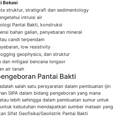
i Bekasi
a struktur, stratigrafi dan sedimentology
getahui intruisi air
ologi Pantai Bakti, konstruksi
nsi bahan galian, penyebaran mineral
 atau candi terpendam
ebaran, low resistivity
 logging geophysics, dan struktur
 dan mitigasi bencana longsor
n air tanah
pengeboran Pantai Bakti
i adalah salah satu persyaratan dalam pembuatan ijin
nan SIPA dalam bidang pengeboran yang mana
tau lebih sehingga dalam pembuatan sumur untuk
kan untuk kebutuhan mendapatkan sumber mataair yang
 Sifat Geofisika/Geolistrik Pantai Bakti