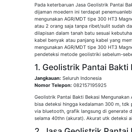
Pada keterbaruan Jasa Geolistrik Pantai Bak
dijaman moedern ini terdapat penemuanleb
mengunakan AGR/MDT tipe 300 HT3 Magneto
atau 2 orang saja tanpa ribet/sulit sudah 
dilapisan dalam tanah batu sesuai kebutuha
kabel benyak atau panjang kabel yang meme
mengunakan AGR/MDT tipe 300 HT3 Magnetot
pendeteksi metode geolistriki sebelum-seb
1. Geolistrik Pantai Bakti
Jangkauan:
Seluruh Indonesia
Nomor Telepon:
082157195925
Geolistrik Pantai Bakti Bekasi Mengunakan A
bisa deteksi hingga kedalaman 300 m, tdk p
via bluetooth, grafik langsung di generate dr
selama 40thn (akurat). Akurat utk deteksi a
2. Jasa Geolistrik Pantai