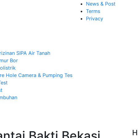
News & Post
Terms
Privacy
rizinan SIPA Air Tanah
mur Bor
listrik
re Hole Camera & Pumping Tes
Test
t
Imbuhan
antai Bakti Bekasi,
H