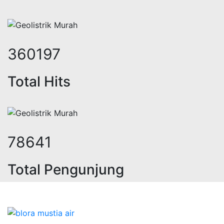
454161
Total Hits
99156
Total Pengunjung
geolistrik, sumur bor, bor sumur,ma