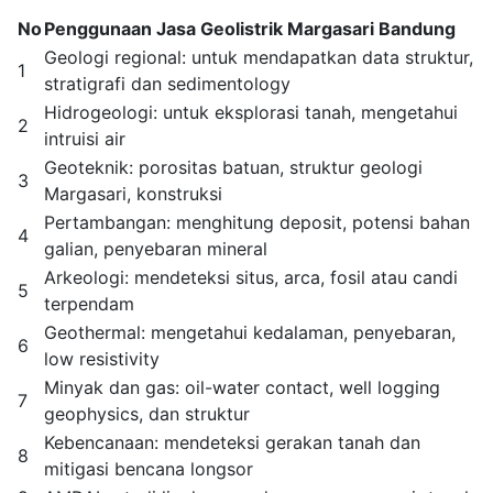
No
Penggunaan Jasa Geolistrik Margasari Bandung
Geologi regional: untuk mendapatkan data struktur,
1
stratigrafi dan sedimentology
Hidrogeologi: untuk eksplorasi tanah, mengetahui
2
intruisi air
Geoteknik: porositas batuan, struktur geologi
3
Margasari, konstruksi
Pertambangan: menghitung deposit, potensi bahan
4
galian, penyebaran mineral
Arkeologi: mendeteksi situs, arca, fosil atau candi
5
terpendam
Geothermal: mengetahui kedalaman, penyebaran,
6
low resistivity
Minyak dan gas: oil-water contact, well logging
7
geophysics, dan struktur
Kebencanaan: mendeteksi gerakan tanah dan
8
mitigasi bencana longsor