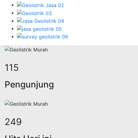
144
Pengunjung
311