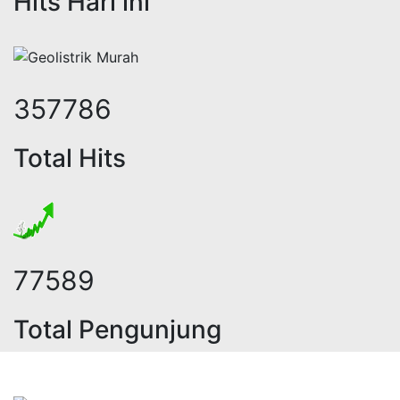
Hits Hari ini
451492
Total Hits
98300
Total Pengunjung
rik, jasa geolistrik, sumur bor, bo