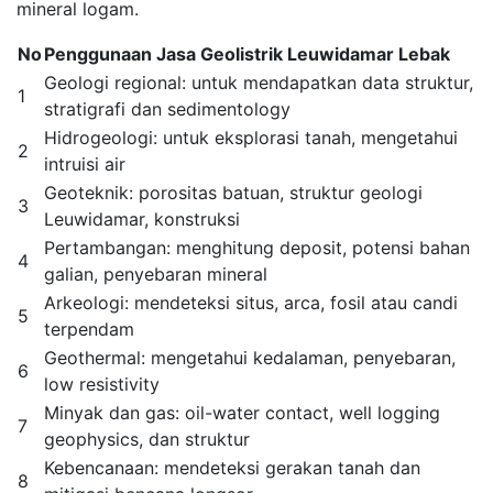
mineral logam.
No
Penggunaan Jasa Geolistrik Leuwidamar Lebak
Geologi regional: untuk mendapatkan data struktur,
1
stratigrafi dan sedimentology
Hidrogeologi: untuk eksplorasi tanah, mengetahui
2
intruisi air
Geoteknik: porositas batuan, struktur geologi
3
Leuwidamar, konstruksi
Pertambangan: menghitung deposit, potensi bahan
4
galian, penyebaran mineral
Arkeologi: mendeteksi situs, arca, fosil atau candi
5
terpendam
Geothermal: mengetahui kedalaman, penyebaran,
6
low resistivity
Minyak dan gas: oil-water contact, well logging
7
geophysics, dan struktur
Kebencanaan: mendeteksi gerakan tanah dan
8