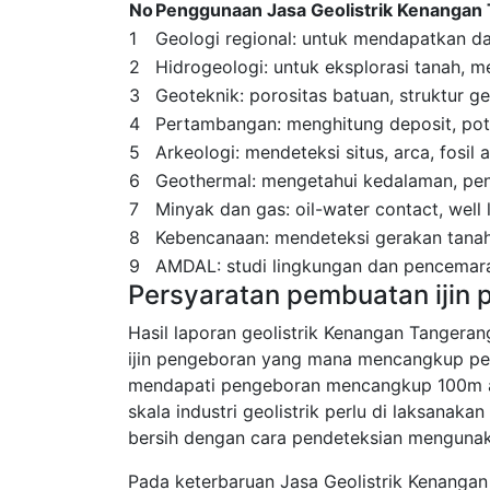
No
Penggunaan Jasa Geolistrik Kenangan
1
Geologi regional: untuk mendapatkan dat
2
Hidrogeologi: untuk eksplorasi tanah, men
3
Geoteknik: porositas batuan, struktur g
4
Pertambangan: menghitung deposit, pote
5
Arkeologi: mendeteksi situs, arca, fosil
6
Geothermal: mengetahui kedalaman, peny
7
Minyak dan gas: oil-water contact, well
8
Kebencanaan: mendeteksi gerakan tanah
9
AMDAL: studi lingkungan dan pencemara
Persyaratan pembuatan ijin
Hasil laporan geolistrik Kenangan Tangera
ijin pengeboran yang mana mencangkup pe
mendapati pengeboran mencangkup 100m a
skala industri geolistrik perlu di laksana
bersih dengan cara pendeteksian mengunak
Pada keterbaruan Jasa Geolistrik Kenangan