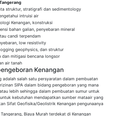
 Tangerang
a struktur, stratigrafi dan sedimentology
getahui intruisi air
eologi Kenangan, konstruksi
nsi bahan galian, penyebaran mineral
 atau candi terpendam
ebaran, low resistivity
 logging geophysics, dan struktur
 dan mitigasi bencana longsor
n air tanah
 pengeboran Kenangan
ng adalah salah satu persyaratan dalam pembuatan
rizinan SIPA dalam bidang pengeboran yang mana
tau lebih sehingga dalam pembuatan sumur untuk
kan untuk kebutuhan mendapatkan sumber mataair yang
an Sifat Geofisika/Geolistrik Kenangan pengunaanya
 Tangerang, Biaya Murah terdekat di Kenangan