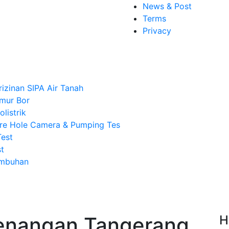
News & Post
Terms
Privacy
rizinan SIPA Air Tanah
mur Bor
listrik
re Hole Camera & Pumping Tes
Test
t
Imbuhan
Kenangan Tangerang,
H