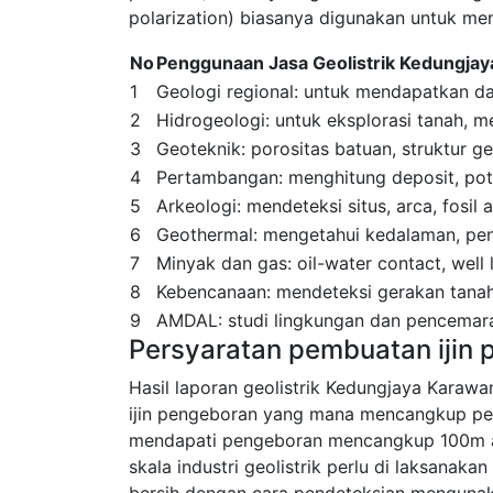
polarization) biasanya digunakan untuk men
No
Penggunaan Jasa Geolistrik Kedungja
1
Geologi regional: untuk mendapatkan dat
2
Hidrogeologi: untuk eksplorasi tanah, men
3
Geoteknik: porositas batuan, struktur g
4
Pertambangan: menghitung deposit, pote
5
Arkeologi: mendeteksi situs, arca, fosil
6
Geothermal: mengetahui kedalaman, peny
7
Minyak dan gas: oil-water contact, well
8
Kebencanaan: mendeteksi gerakan tanah
9
AMDAL: studi lingkungan dan pencemara
Persyaratan pembuatan ijin
Hasil laporan geolistrik Kedungjaya Karaw
ijin pengeboran yang mana mencangkup pe
mendapati pengeboran mencangkup 100m a
skala industri geolistrik perlu di laksana