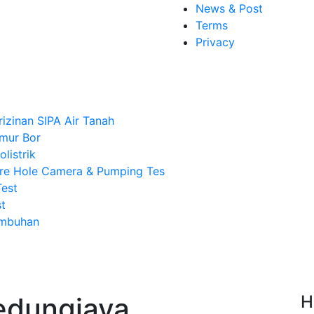
News & Post
Terms
Privacy
rizinan SIPA Air Tanah
mur Bor
listrik
re Hole Camera & Pumping Tes
Test
t
Imbuhan
Kedungjaya
H