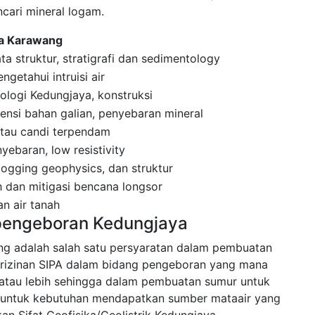
cari mineral logam.
ya Karawang
a struktur, stratigrafi dan sedimentology
getahui intruisi air
eologi Kedungjaya, konstruksi
nsi bahan galian, penyebaran mineral
 atau candi terpendam
ebaran, low resistivity
 logging geophysics, dan struktur
 dan mitigasi bencana longsor
n air tanah
 pengeboran Kedungjaya
ang adalah salah satu persyaratan dalam pembuatan
rizinan SIPA dalam bidang pengeboran yang mana
tau lebih sehingga dalam pembuatan sumur untuk
kan untuk kebutuhan mendapatkan sumber mataair yang