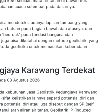
ngga ketersediaan mata air tanah di bawah titik
rubahan cuaca setempat pada dasarnya.
 bisa mendeteksi adanya lapisan tambang yang
isan batuan pada bagian bawah dan atasnya. dan
n 'bedrock' pada fondasi bangunandan
juga bisa diketahui dengan metode geolistrik, yang
etoda geofisika untuk memastikan keberadaan
ngjaya Karawang Terdekat
pada
08 Agustus 2026
da kebutuhan Jasa Geolistrik Kedungjaya Karawang
ifat kelistrikan lainnya seperti potensial diri dan
 potensial diri atau juga disebut dengan SP (self
hui arah aliran air tanah. Geolistrik IP (induced