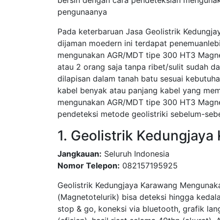
bersih dengan cara pendeteksian mengunaka
pengunaanya
Pada keterbaruan Jasa Geolistrik Kedungja
dijaman moedern ini terdapat penemuanleb
mengunakan AGR/MDT tipe 300 HT3 Magneto
atau 2 orang saja tanpa ribet/sulit sudah 
dilapisan dalam tanah batu sesuai kebutuha
kabel benyak atau panjang kabel yang meme
mengunakan AGR/MDT tipe 300 HT3 Magnetot
pendeteksi metode geolistriki sebelum-seb
1. Geolistrik Kedungjay
Jangkauan:
Seluruh Indonesia
Nomor Telepon:
082157195925
Geolistrik Kedungjaya Karawang Mengunakan
(Magnetotelurik) bisa deteksi hingga kedal
stop & go, koneksi via bluetooth, grafik lan