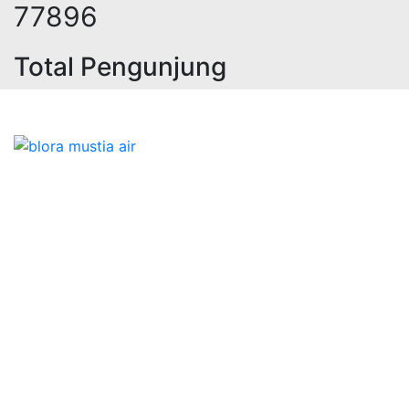
98689
Total Pengunjung
istrik, jasa geolistrik, sumur bor,
Bidang Konstruksi & Pembuatan Perizinan SIPA Air
Tanah bersama Cv.Blora Mustika air yang memberikan
kualitas data-data resmi dan Pekejaan Konstruksi Uji
terbaik Success dalam pelaksanaannya untuk
kebutuhan usaha/perusahaan kamu ingin ambil bidang
layanan apa yang akan kami tampilkan untuk yang
terbaik buat kamu.
Kami adalah Solusi Terdekat dengan memberikan
Kualitas terbaik dengan harga yang relatif bersahabat
untuk kebutuhan Pembuatan Perizinan SIPA Air Tanah,
Jasa Sumur Bor, Jasa Geolistrik, Jasa Borehole
Camera dan Plumping Test, Sondir Test, PDA Test dan