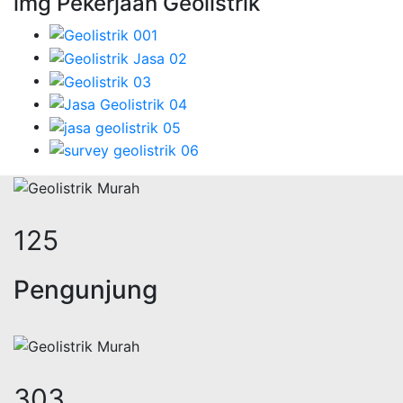
img Pekerjaan Geolistrik
159
Pengunjung
385