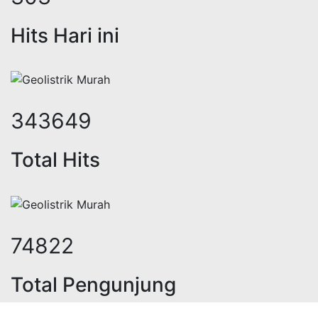
Hits Hari ini
440211
Total Hits
95846
Total Pengunjung
ik, jasa geolistrik, sumur bor, bor