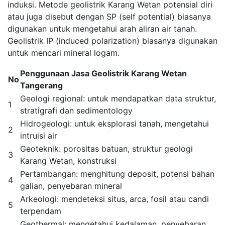
induksi. Metode geolistrik Karang Wetan potensial diri
atau juga disebut dengan SP (self potential) biasanya
digunakan untuk mengetahui arah aliran air tanah.
Geolistrik IP (induced polarization) biasanya digunakan
untuk mencari mineral logam.
Penggunaan Jasa Geolistrik Karang Wetan
No
Tangerang
Geologi regional: untuk mendapatkan data struktur,
1
stratigrafi dan sedimentology
Hidrogeologi: untuk eksplorasi tanah, mengetahui
2
intruisi air
Geoteknik: porositas batuan, struktur geologi
3
Karang Wetan, konstruksi
Pertambangan: menghitung deposit, potensi bahan
4
galian, penyebaran mineral
Arkeologi: mendeteksi situs, arca, fosil atau candi
5
terpendam
Geothermal: mengetahui kedalaman, penyebaran,