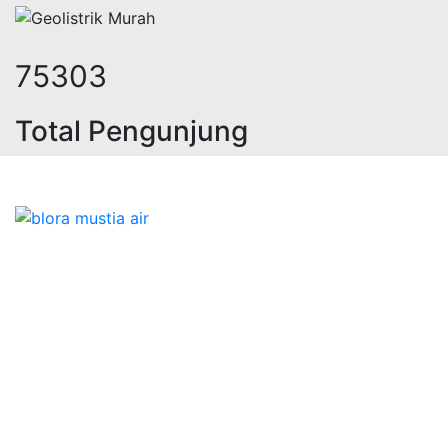
97306
Total Pengunjung
ik, jasa geolistrik, sumur bor, bor
Bidang Konstruksi & Pembuatan Perizinan SIPA Air
Tanah bersama Cv.Blora Mustika air yang memberikan
kualitas data-data resmi dan Pekejaan Konstruksi Uji
terbaik Success dalam pelaksanaannya untuk
kebutuhan usaha/perusahaan kamu ingin ambil bidang
layanan apa yang akan kami tampilkan untuk yang
terbaik buat kamu.
Kami adalah Solusi Terdekat dengan memberikan
Kualitas terbaik dengan harga yang relatif bersahabat