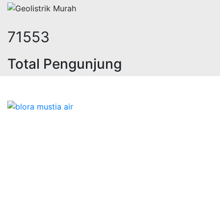
92617
Total Pengunjung
k, jasa geolistrik, sumur bor, bor s
Bidang Konstruksi & Pembuatan Perizinan SIPA Air
Tanah bersama Cv.Blora Mustika air yang memberikan
kualitas data-data resmi dan Pekejaan Konstruksi Uji
terbaik Success dalam pelaksanaannya untuk
kebutuhan usaha/perusahaan kamu ingin ambil bidang
layanan apa yang akan kami tampilkan untuk yang
terbaik buat kamu.
Kami adalah Solusi Terdekat dengan memberikan
Kualitas terbaik dengan harga yang relatif bersahabat