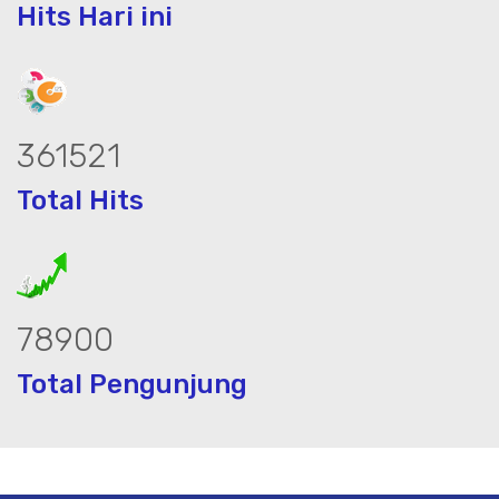
Hits Hari ini
465423
Total Hits
101576
Total Pengunjung
istrik, jasa geolistrik, sumur bor, bor 