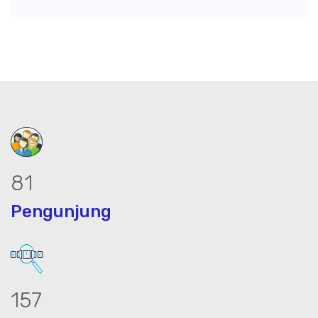
103
Pengunjung
200