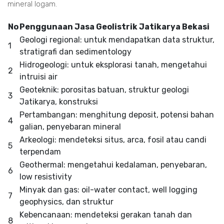
mineral logam.
No
Penggunaan Jasa Geolistrik Jatikarya Bekasi
Geologi regional: untuk mendapatkan data struktur,
1
stratigrafi dan sedimentology
Hidrogeologi: untuk eksplorasi tanah, mengetahui
2
intruisi air
Geoteknik: porositas batuan, struktur geologi
3
Jatikarya, konstruksi
Pertambangan: menghitung deposit, potensi bahan
4
galian, penyebaran mineral
Arkeologi: mendeteksi situs, arca, fosil atau candi
5
terpendam
Geothermal: mengetahui kedalaman, penyebaran,
6
low resistivity
Minyak dan gas: oil-water contact, well logging
7
geophysics, dan struktur
Kebencanaan: mendeteksi gerakan tanah dan
8