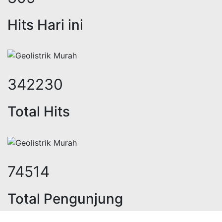
Hits Hari ini
437373
Total Hits
94920
Total Pengunjung
istrik, jasa geolistrik, sumur bor,