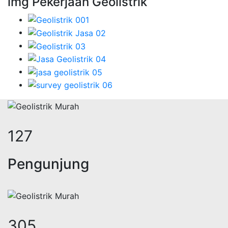
img Pekerjaan Geolistrik
160
Pengunjung
384