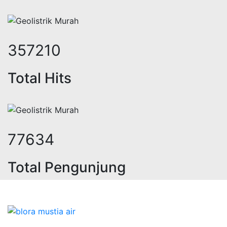
449715
Total Hits
98130
Total Pengunjung
strik, jasa geolistrik, sumur bor, 
Bidang Konstruksi & Pembuatan Perizinan SIPA Air