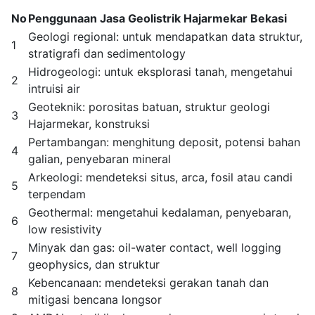
No
Penggunaan Jasa Geolistrik Hajarmekar Bekasi
Geologi regional: untuk mendapatkan data struktur,
1
stratigrafi dan sedimentology
Hidrogeologi: untuk eksplorasi tanah, mengetahui
2
intruisi air
Geoteknik: porositas batuan, struktur geologi
3
Hajarmekar, konstruksi
Pertambangan: menghitung deposit, potensi bahan
4
galian, penyebaran mineral
Arkeologi: mendeteksi situs, arca, fosil atau candi
5
terpendam
Geothermal: mengetahui kedalaman, penyebaran,
6
low resistivity
Minyak dan gas: oil-water contact, well logging
7
geophysics, dan struktur
Kebencanaan: mendeteksi gerakan tanah dan
8
mitigasi bencana longsor