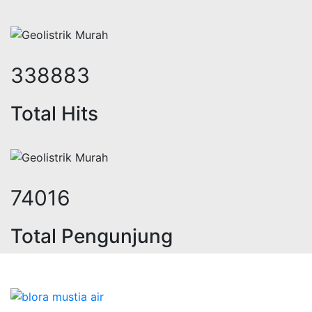
434284
Total Hits
94852
Total Pengunjung
sa geolistrik, sumur bor, bor sumur