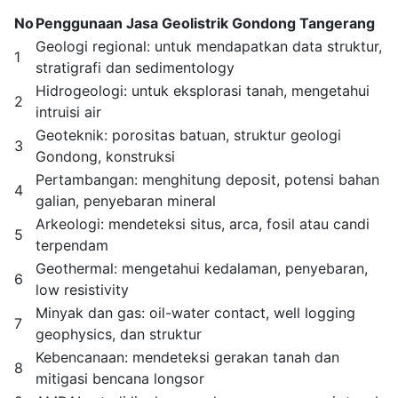
No
Penggunaan Jasa Geolistrik Gondong Tangerang
Geologi regional: untuk mendapatkan data struktur,
1
stratigrafi dan sedimentology
Hidrogeologi: untuk eksplorasi tanah, mengetahui
2
intruisi air
Geoteknik: porositas batuan, struktur geologi
3
Gondong, konstruksi
Pertambangan: menghitung deposit, potensi bahan
4
galian, penyebaran mineral
Arkeologi: mendeteksi situs, arca, fosil atau candi
5
terpendam
Geothermal: mengetahui kedalaman, penyebaran,
6
low resistivity
Minyak dan gas: oil-water contact, well logging
7
geophysics, dan struktur
Kebencanaan: mendeteksi gerakan tanah dan
8
mitigasi bencana longsor