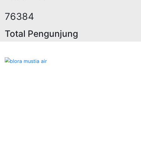
97413
Total Pengunjung
 jasa geolistrik, sumur bor, bor su
Bidang Konstruksi & Pembuatan Perizinan SIPA Air
Tanah bersama Cv.Blora Mustika air yang memberikan
kualitas data-data resmi dan Pekejaan Konstruksi Uji
terbaik Success dalam pelaksanaannya untuk
kebutuhan usaha/perusahaan kamu ingin ambil bidang
layanan apa yang akan kami tampilkan untuk yang
terbaik buat kamu.
Kami adalah Solusi Terdekat dengan memberikan
Kualitas terbaik dengan harga yang relatif bersahabat
untuk kebutuhan Pembuatan Perizinan SIPA Air Tanah,