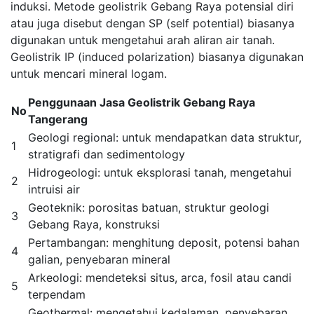
induksi. Metode geolistrik Gebang Raya potensial diri
atau juga disebut dengan SP (self potential) biasanya
digunakan untuk mengetahui arah aliran air tanah.
Geolistrik IP (induced polarization) biasanya digunakan
untuk mencari mineral logam.
Penggunaan Jasa Geolistrik Gebang Raya
No
Tangerang
Geologi regional: untuk mendapatkan data struktur,
1
stratigrafi dan sedimentology
Hidrogeologi: untuk eksplorasi tanah, mengetahui
2
intruisi air
Geoteknik: porositas batuan, struktur geologi
3
Gebang Raya, konstruksi
Pertambangan: menghitung deposit, potensi bahan
4
galian, penyebaran mineral
Arkeologi: mendeteksi situs, arca, fosil atau candi
5
terpendam
Geothermal: mengetahui kedalaman, penyebaran,