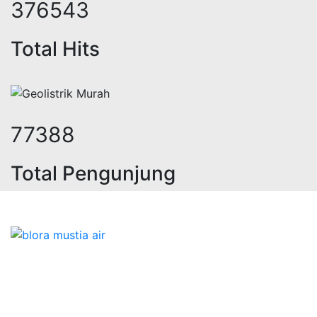
457535
Total Hits
95032
Total Pengunjung
istrik, jasa geolistrik, sumur bor, 
Bidang Konstruksi & Pembuatan Perizinan SIPA Air
Tanah bersama Cv.Blora Mustika air yang memberikan
kualitas data-data resmi dan Pekejaan Konstruksi Uji
terbaik Success dalam pelaksanaannya untuk