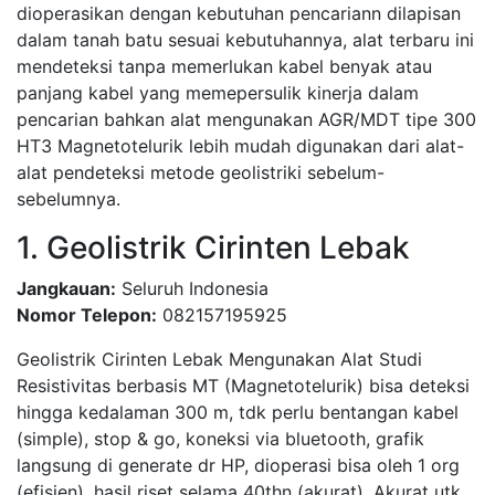
dioperasikan dengan kebutuhan pencariann dilapisan
dalam tanah batu sesuai kebutuhannya, alat terbaru ini
mendeteksi tanpa memerlukan kabel benyak atau
panjang kabel yang memepersulik kinerja dalam
pencarian bahkan alat mengunakan AGR/MDT tipe 300
HT3 Magnetotelurik lebih mudah digunakan dari alat-
alat pendeteksi metode geolistriki sebelum-
sebelumnya.
1. Geolistrik Cirinten Lebak
Jangkauan:
Seluruh Indonesia
Nomor Telepon:
082157195925
Geolistrik Cirinten Lebak Mengunakan Alat Studi
Resistivitas berbasis MT (Magnetotelurik) bisa deteksi
hingga kedalaman 300 m, tdk perlu bentangan kabel
(simple), stop & go, koneksi via bluetooth, grafik
langsung di generate dr HP, dioperasi bisa oleh 1 org
(efisien), hasil riset selama 40thn (akurat). Akurat utk