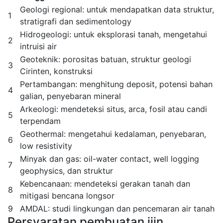
Geologi regional: untuk mendapatkan data struktur,
1
stratigrafi dan sedimentology
Hidrogeologi: untuk eksplorasi tanah, mengetahui
2
intruisi air
Geoteknik: porositas batuan, struktur geologi
3
Cirinten, konstruksi
Pertambangan: menghitung deposit, potensi bahan
4
galian, penyebaran mineral
Arkeologi: mendeteksi situs, arca, fosil atau candi
5
terpendam
Geothermal: mengetahui kedalaman, penyebaran,
6
low resistivity
Minyak dan gas: oil-water contact, well logging
7
geophysics, dan struktur
Kebencanaan: mendeteksi gerakan tanah dan
8
mitigasi bencana longsor
9
AMDAL: studi lingkungan dan pencemaran air tanah
Persyaratan pembuatan ijin