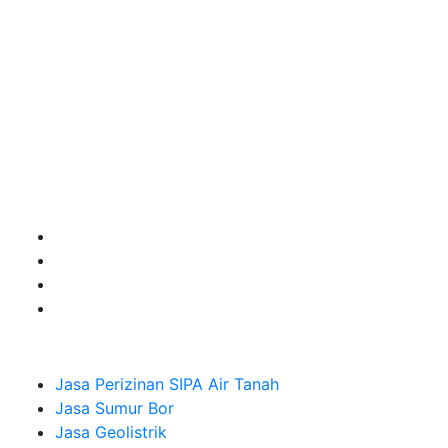
kebutuhan usaha/perusahaan kamu ingin ambil bidang
layanan apa yang akan kami tampilkan untuk yang
terbaik buat kamu.
Kami adalah Solusi Terdekat dengan memberikan
Kualitas terbaik dengan harga yang relatif bersahabat
untuk kebutuhan Pembuatan Perizinan SIPA Air Tanah,
Jasa Sumur Bor, Jasa Geolistrik, Jasa Borehole
Camera dan Plumping Test, Sondir Test, PDA Test dan
Sumur Imbuhan.
Company
Jasa Perizinan SIPA Air Tanah
Jasa Sumur Bor
Jasa Geolistrik