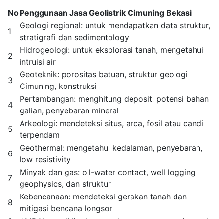
No
Penggunaan Jasa Geolistrik Cimuning Bekasi
Geologi regional: untuk mendapatkan data struktur,
1
stratigrafi dan sedimentology
Hidrogeologi: untuk eksplorasi tanah, mengetahui
2
intruisi air
Geoteknik: porositas batuan, struktur geologi
3
Cimuning, konstruksi
Pertambangan: menghitung deposit, potensi bahan
4
galian, penyebaran mineral
Arkeologi: mendeteksi situs, arca, fosil atau candi
5
terpendam
Geothermal: mengetahui kedalaman, penyebaran,
6
low resistivity
Minyak dan gas: oil-water contact, well logging
7
geophysics, dan struktur
Kebencanaan: mendeteksi gerakan tanah dan
8
mitigasi bencana longsor