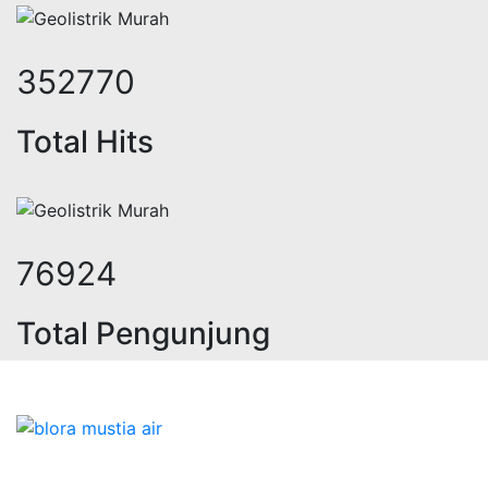
446653
Total Hits
97396
Total Pengunjung
trik, jasa geolistrik, sumur bor, bo
Bidang Konstruksi & Pembuatan Perizinan SIPA Air
Tanah bersama Cv.Blora Mustika air yang memberikan