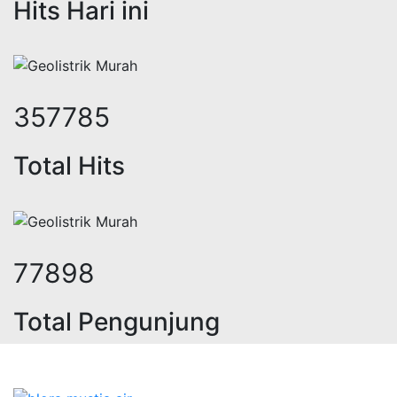
Hits Hari ini
451490
Total Hits
98300
Total Pengunjung
, jasa geolistrik, sumur bor, bor s