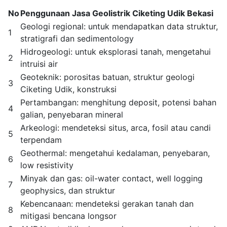
No
Penggunaan Jasa Geolistrik Ciketing Udik Bekasi
Geologi regional: untuk mendapatkan data struktur,
1
stratigrafi dan sedimentology
Hidrogeologi: untuk eksplorasi tanah, mengetahui
2
intruisi air
Geoteknik: porositas batuan, struktur geologi
3
Ciketing Udik, konstruksi
Pertambangan: menghitung deposit, potensi bahan
4
galian, penyebaran mineral
Arkeologi: mendeteksi situs, arca, fosil atau candi
5
terpendam
Geothermal: mengetahui kedalaman, penyebaran,
6
low resistivity
Minyak dan gas: oil-water contact, well logging
7
geophysics, dan struktur
Kebencanaan: mendeteksi gerakan tanah dan
8
mitigasi bencana longsor