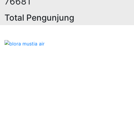
97088
Total Pengunjung
rik, jasa geolistrik, sumur bor, bo
Bidang Konstruksi & Pembuatan Perizinan SIPA Air
Tanah bersama Cv.Blora Mustika air yang memberikan
kualitas data-data resmi dan Pekejaan Konstruksi Uji
terbaik Success dalam pelaksanaannya untuk
kebutuhan usaha/perusahaan kamu ingin ambil bidang
layanan apa yang akan kami tampilkan untuk yang
terbaik buat kamu.
Kami adalah Solusi Terdekat dengan memberikan
Kualitas terbaik dengan harga yang relatif bersahabat
untuk kebutuhan Pembuatan Perizinan SIPA Air Tanah,
Jasa Sumur Bor, Jasa Geolistrik, Jasa Borehole
Camera dan Plumping Test, Sondir Test, PDA Test dan