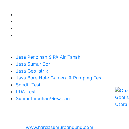
Sumur Imbuhan.
Company
Jasa Perizinan SIPA Air Tanah
Jasa Sumur Bor
Jasa Geolistrik
Jasa Bore Hole Camera & Pumping Tes
Sondir Test
PDA Test
Sumur Imbuhan/Resapan
Melayani Hingga
Seluruh Indonesia & Bali, Lombok, Banyuwangi
© 2026
www.hargasumurbandung.com
| Pembuatan