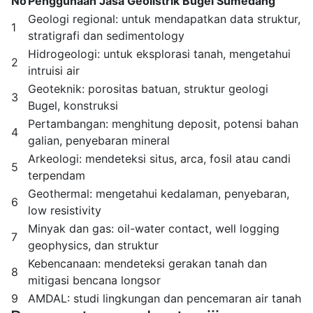
No
Penggunaan Jasa Geolistrik Bugel Sumedang
Geologi regional: untuk mendapatkan data struktur,
1
stratigrafi dan sedimentology
Hidrogeologi: untuk eksplorasi tanah, mengetahui
2
intruisi air
Geoteknik: porositas batuan, struktur geologi
3
Bugel, konstruksi
Pertambangan: menghitung deposit, potensi bahan
4
galian, penyebaran mineral
Arkeologi: mendeteksi situs, arca, fosil atau candi
5
terpendam
Geothermal: mengetahui kedalaman, penyebaran,
6
low resistivity
Minyak dan gas: oil-water contact, well logging
7
geophysics, dan struktur
Kebencanaan: mendeteksi gerakan tanah dan
8
mitigasi bencana longsor
9
AMDAL: studi lingkungan dan pencemaran air tanah