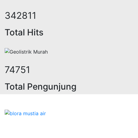
438115
Total Hits
95533
Total Pengunjung
sa geolistrik, sumur bor, bor sumur
Bidang Konstruksi & Pembuatan Perizinan SIPA Air
Tanah bersama Cv.Blora Mustika air yang memberikan
kualitas data-data resmi dan Pekejaan Konstruksi Uji