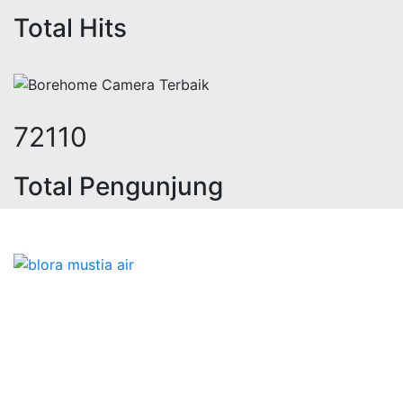
Total Hits
89750
Total Pengunjung
trik, jasa geolistrik, sumur bor, b
Bidang Konstruksi & Pembuatan Perizinan SIPA Air
Tanah bersama Cv.Blora Mustika air yang memberikan
kualitas data-data resmi dan Pekejaan Konstruksi Uji
terbaik Success dalam pelaksanaannya untuk
kebutuhan usaha/perusahaan kamu ingin ambil bidang
layanan apa yang akan kami tampilkan untuk yang