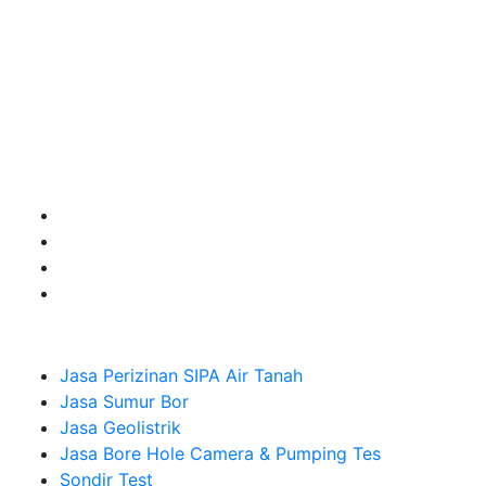
terbaik buat kamu.
Kami adalah Solusi Terdekat dengan memberikan
Kualitas terbaik dengan harga yang relatif bersahabat
untuk kebutuhan Pembuatan Perizinan SIPA Air Tanah,
Jasa Sumur Bor, Jasa Geolistrik, Jasa Borehole
Camera dan Plumping Test, Sondir Test, PDA Test dan
Sumur Imbuhan.
Company
Jasa Perizinan SIPA Air Tanah
Jasa Sumur Bor
Jasa Geolistrik
Jasa Bore Hole Camera & Pumping Tes
Sondir Test