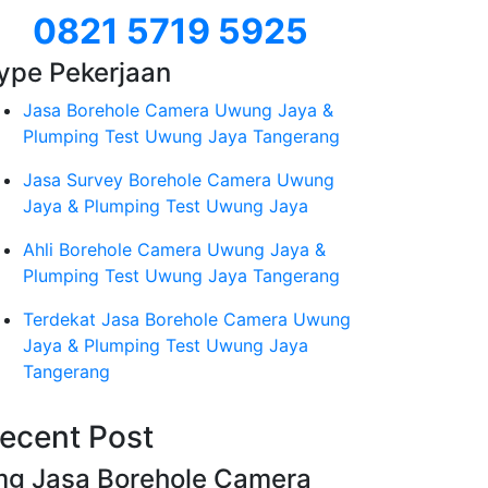
0821 5719 5925
ype Pekerjaan
Jasa Borehole Camera Uwung Jaya &
Plumping Test Uwung Jaya Tangerang
Jasa Survey Borehole Camera Uwung
Jaya & Plumping Test Uwung Jaya
Ahli Borehole Camera Uwung Jaya &
Plumping Test Uwung Jaya Tangerang
Terdekat Jasa Borehole Camera Uwung
Jaya & Plumping Test Uwung Jaya
Tangerang
ecent Post
mg Jasa Borehole Camera