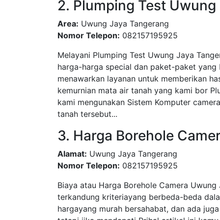
2. Plumping Test Uwung
Area:
Uwung Jaya Tangerang
Nomor Telepon:
082157195925
Melayani Plumping Test Uwung Jaya Tange
harga-harga special dan paket-paket yang
menawarkan layanan untuk memberikan hasi
kemurnian mata air tanah yang kami bor P
kami mengunakan Sistem Komputer camera 
tanah tersebut...
3. Harga Borehole Came
Alamat:
Uwung Jaya Tangerang
Nomor Telepon:
082157195925
Biaya atau Harga Borehole Camera Uwung 
terkandung kriteriayang berbeda-beda dal
hargayang murah bersahabat, dan ada juga