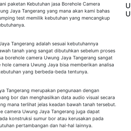
ani paketan Kebutuhan jasa Borehole Camera
U
ung Jaya Tangerang yang mana akan kami bahas
U
lumping test memilik kebutuhan yang mencangkup
kebutuhanya.
aya Tangerang adalah sesuai kebutuhannya
 bawah tanah yang sangat dibutuhkan sebelum proses
Jasa borehole camera Uwung Jaya Tangerang sangat
ore hole camera Uwung Jaya bisa memberikan analisa
kebutuhan yang berbeda-beda tentunya.
ya Tangerang merupakan pengunaan dengan
ang bor dan menghasilkan data audio visual secara
g mana terlihat jelas keadan bawah tanah tersebut.
ole camera Uwung Jaya Tangerang juga dapat
ada konstruksi sumur bor atau kerusakan pada
utuhan pertambangan dan hal-hal lainnya.