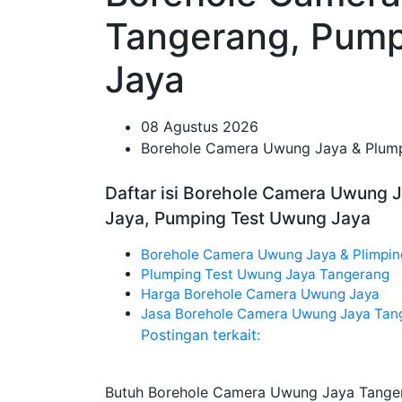
Tangerang, Pump
Jaya
08 Agustus 2026
Borehole Camera Uwung Jaya & Plum
Daftar isi Borehole Camera Uwung 
Jaya, Pumping Test Uwung Jaya
Borehole Camera Uwung Jaya & Plimpin
Plumping Test Uwung Jaya Tangerang
Harga Borehole Camera Uwung Jaya
Jasa Borehole Camera Uwung Jaya Tan
Postingan terkait:
Butuh Borehole Camera Uwung Jaya Tange