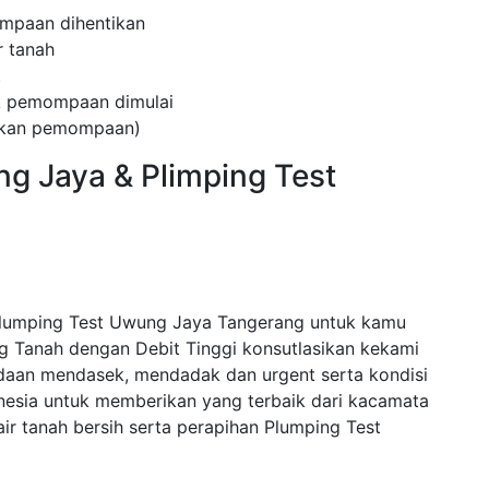
mpaan dihentikan
 tanah
.
ak pemompaan dimulai
kukan pemompaan)
g Jaya & Plimping Test
lumping Test Uwung Jaya Tangerang untuk kamu
 Tanah dengan Debit Tinggi konsutlasikan kekami
adaan mendasek, mendadak dan urgent serta kondisi
nesia untuk memberikan yang terbaik dari kacamata
r tanah bersih serta perapihan Plumping Test