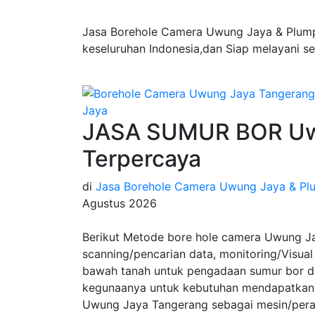
Jasa Borehole Camera Uwung Jaya & Plump
keseluruhan Indonesia,dan Siap melayani s
JASA SUMUR BOR Uw
Terpercaya
di
Jasa Borehole Camera Uwung Jaya & Pl
Agustus 2026
Berikut Metode bore hole camera Uwung Ja
scanning/pencarian data, monitoring/Visual 
bawah tanah untuk pengadaan sumur bor da
kegunaanya untuk kebutuhan mendapatkan 
Uwung Jaya Tangerang sebagai mesin/pera