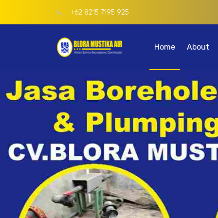
+62 8215 7195 925
Home
About