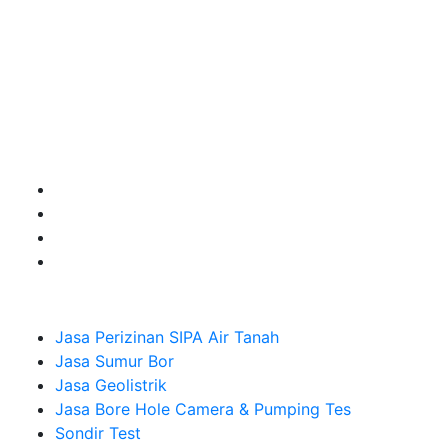
terbaik buat kamu.
Kami adalah Solusi Terdekat dengan memberikan
Kualitas terbaik dengan harga yang relatif bersahabat
untuk kebutuhan Pembuatan Perizinan SIPA Air Tanah,
Jasa Sumur Bor, Jasa Geolistrik, Jasa Borehole
Camera dan Plumping Test, Sondir Test, PDA Test dan
Sumur Imbuhan.
Company
Jasa Perizinan SIPA Air Tanah
Jasa Sumur Bor
Jasa Geolistrik
Jasa Bore Hole Camera & Pumping Tes
Sondir Test