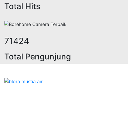
Total Hits
88430
Total Pengunjung
ik, jasa geolistrik, sumur bor, bor
Bidang Konstruksi & Pembuatan Perizinan SIPA Air
Tanah bersama Cv.Blora Mustika air yang memberikan
kualitas data-data resmi dan Pekejaan Konstruksi Uji
terbaik Success dalam pelaksanaannya untuk
kebutuhan usaha/perusahaan kamu ingin ambil bidang
layanan apa yang akan kami tampilkan untuk yang