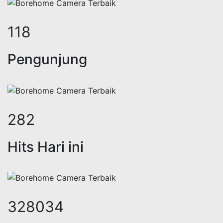
146
Pengunjung
348
Hits Hari ini
406137