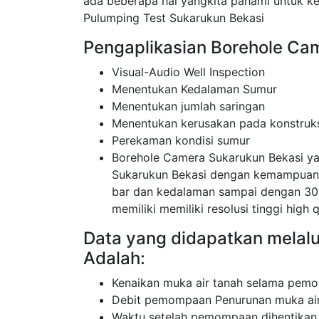
ada beberapa hal yangkita pahami untuk k
Pulumping Test Sukarukun Bekasi
Pengaplikasian Borehole Ca
Visual-Audio Well Inspection
Menentukan Kedalaman Sumur
Menentukan jumlah saringan
Menentukan kerusakan pada konstruk
Perekaman kondisi sumur
Borehole Camera Sukarukun Bekasi y
Sukarukun Bekasi dengan kemampuan 
bar dan kedalaman sampai dengan 30
memiliki memiliki resolusi tinggi high q
Data yang didapatkan melal
Adalah:
Kenaikan muka air tanah selama pemo
Debit pemompaan Penurunan muka air
Waktu setelah pemompaan dihentikan