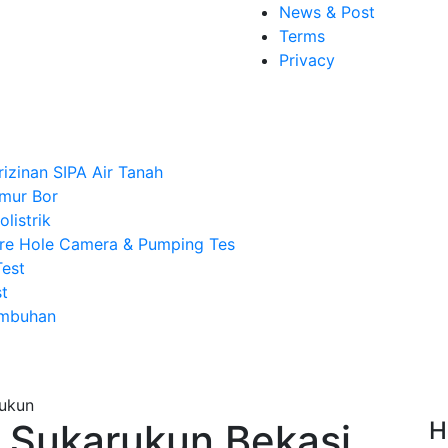
News & Post
Terms
Privacy
rizinan SIPA Air Tanah
mur Bor
listrik
re Hole Camera & Pumping Tes
Test
t
Imbuhan
 Sukarukun Bekasi,
H